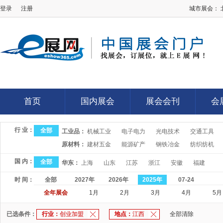
登录
注册
城市展会：
E展网
首页
国内展会
展会会刊
会
首页
国内展会
展会会刊
会
行 业：
全部
工业品：
机械工业
电子电力
光电技术
交通工具
原材料：
建材五金
能源矿产
钢铁冶金
纺织纺机
国 内：
全部
华东：
上海
山东
江苏
浙江
安徽
福建
时 间：
全部
2027年
2026年
2025年
07-24
全年展会
1月
2月
3月
4月
5月
已选条件：
行业：
创业加盟
地点：
江西
全部清除