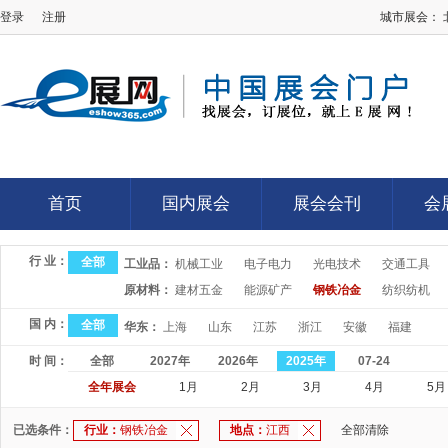
登录
注册
城市展会：
E展网
首页
国内展会
展会会刊
会
首页
国内展会
展会会刊
会
行 业：
全部
工业品：
机械工业
电子电力
光电技术
交通工具
原材料：
建材五金
能源矿产
钢铁冶金
纺织纺机
国 内：
全部
华东：
上海
山东
江苏
浙江
安徽
福建
时 间：
全部
2027年
2026年
2025年
07-24
全年展会
1月
2月
3月
4月
5月
已选条件：
行业：
钢铁冶金
地点：
江西
全部清除