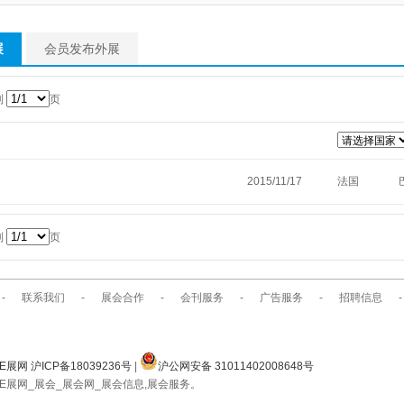
展
会员发布外展
到
页
2015/11/17
法国
到
页
-
联系我们
-
展会合作
-
会刊服务
-
广告服务
-
招聘信息
-
E展网 沪ICP备18039236号
|
沪公网安备 31011402008648号
E展网_展会_展会网_展会信息,展会服务。