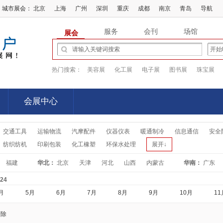
城市展会：
北京
上海
广州
深圳
重庆
成都
南京
青岛
导航
服务
会刊
场馆
展会
热门搜索：
美容展
化工展
电子展
图书展
珠宝展
会展中心
会展中心
交通工具
运输物流
汽摩配件
仪器仪表
暖通制冷
信息通信
安全
纺织纺机
印刷包装
化工橡塑
环保水处理
展开↓
福建
华北：
北京
天津
河北
山西
内蒙古
华南：
广东
-24
月
5月
6月
7月
8月
9月
10月
11
清除