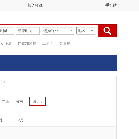
[
加入收藏
]
手机站
动漫展
连锁加盟展
工博会
婴童展
防护
广西
海南
展开↓
月
12月