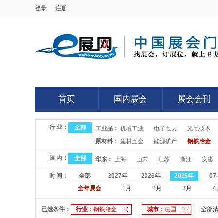
登录
注册
E展网
首页
国内展会
展会会刊
首页
国内展会
展会会刊
行 业：
全部
工业品：
机械工业
电子电力
光电技术
原材料：
建材五金
能源矿产
钢铁冶金
国 内：
全部
华东：
上海
山东
江苏
浙江
安徽
时 间：
全部
2027年
2026年
2025年
07
全年展会
1月
2月
3月
4
已选条件：
行业：
钢铁冶金
城市：
法国
全部