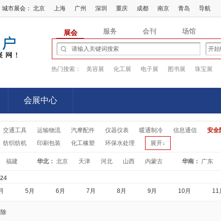
城市展会：
北京
上海
广州
深圳
重庆
成都
南京
青岛
导航
服务
会刊
场馆
展会
热门搜索：
美容展
化工展
电子展
图书展
珠宝展
会展中心
会展中心
交通工具
运输物流
汽摩配件
仪器仪表
暖通制冷
信息通信
安全
纺织纺机
印刷包装
化工橡塑
环保水处理
展开↓
福建
华北：
北京
天津
河北
山西
内蒙古
华南：
广东
-24
月
5月
6月
7月
8月
9月
10月
11
清除