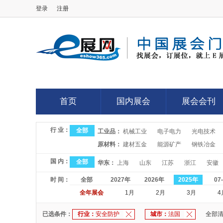
登录
注册
E展网
首页
国内展会
展会会刊
首页
国内展会
展会会刊
行 业：
全部
工业品：
机械工业
电子电力
光电技术
原材料：
建材五金
能源矿产
钢铁冶金
国 内：
全部
华东：
上海
山东
江苏
浙江
安徽
时 间：
全部
2027年
2026年
2025年
07
全年展会
1月
2月
3月
4
已选条件：
行业：
安全防护
城市：
法国
全部