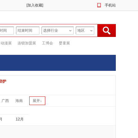
[
加入收藏
]
手机站
动漫展
连锁加盟展
工博会
婴童展
防护
广西
海南
展开↓
月
12月