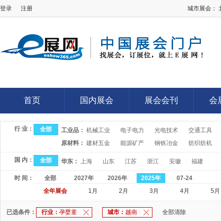
登录
注册
城市展会：
E展网
首页
国内展会
展会会刊
会
首页
国内展会
展会会刊
会
行 业：
全部
工业品：
机械工业
电子电力
光电技术
交通工具
原材料：
建材五金
能源矿产
钢铁冶金
纺织纺机
国 内：
全部
华东：
上海
山东
江苏
浙江
安徽
福建
时 间：
全部
2027年
2026年
2025年
07-24
全年展会
1月
2月
3月
4月
5月
已选条件：
行业：
孕婴童
城市：
越南
全部清除