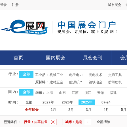
登录
注册
城市展会：
E展网
首页
国内展会
展会会刊
会
首页
国内展会
展会会刊
会
行 业：
全部
工业品：
机械工业
电子电力
光电技术
交通工具
原材料：
建材五金
能源矿产
钢铁冶金
纺织纺机
国 内：
全部
华东：
上海
山东
江苏
浙江
安徽
福建
时 间：
全部
2027年
2026年
2025年
07-24
全年展会
1月
2月
3月
4月
5月
已选条件：
行业：
皮革鞋业
城市：
越南
全部清除