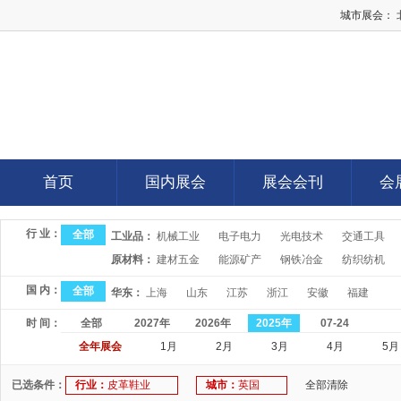
城市展会：
E展网
首页
国内展会
展会会刊
会
首页
国内展会
展会会刊
会
行 业：
全部
工业品：
机械工业
电子电力
光电技术
交通工具
原材料：
建材五金
能源矿产
钢铁冶金
纺织纺机
国 内：
全部
华东：
上海
山东
江苏
浙江
安徽
福建
时 间：
全部
2027年
2026年
2025年
07-24
全年展会
1月
2月
3月
4月
5月
已选条件：
行业：
皮革鞋业
城市：
英国
全部清除