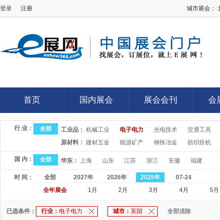
登录
注册
城市展会：
E展网
首页
国内展会
展会会刊
会
首页
国内展会
展会会刊
会
行 业：
全部
工业品：
机械工业
电子电力
光电技术
交通工具
原材料：
建材五金
能源矿产
钢铁冶金
纺织纺机
国 内：
全部
华东：
上海
山东
江苏
浙江
安徽
福建
时 间：
全部
2027年
2026年
2025年
07-24
全年展会
1月
2月
3月
4月
5月
已选条件：
行业：
电子电力
城市：
英国
全部清除