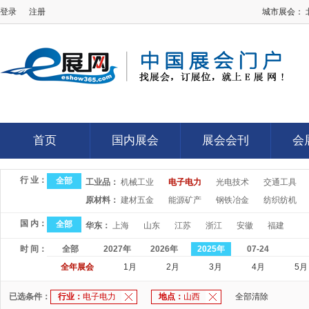
登录
注册
城市展会：
E展网
首页
国内展会
展会会刊
会
首页
国内展会
展会会刊
会
行 业：
全部
工业品：
机械工业
电子电力
光电技术
交通工具
原材料：
建材五金
能源矿产
钢铁冶金
纺织纺机
国 内：
全部
华东：
上海
山东
江苏
浙江
安徽
福建
时 间：
全部
2027年
2026年
2025年
07-24
全年展会
1月
2月
3月
4月
5月
已选条件：
行业：
电子电力
地点：
山西
全部清除