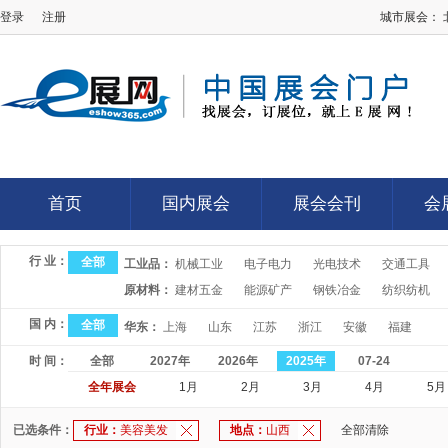
登录
注册
城市展会：
E展网
首页
国内展会
展会会刊
会
首页
国内展会
展会会刊
会
行 业：
全部
工业品：
机械工业
电子电力
光电技术
交通工具
原材料：
建材五金
能源矿产
钢铁冶金
纺织纺机
国 内：
全部
华东：
上海
山东
江苏
浙江
安徽
福建
时 间：
全部
2027年
2026年
2025年
07-24
全年展会
1月
2月
3月
4月
5月
已选条件：
行业：
美容美发
地点：
山西
全部清除