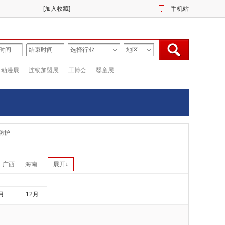
[
加入收藏
]
手机站
动漫展
连锁加盟展
工博会
婴童展
防护
广西
海南
展开↓
月
12月