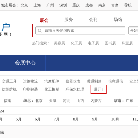
城市展会：
北京
上海
广州
深圳
重庆
成都
南京
青岛
导航
服务
会刊
场馆
展会
热门搜索：
美容展
化工展
电子展
图书展
珠宝展
会展中心
会展中心
交通工具
运输物流
汽摩配件
仪器仪表
暖通制冷
信息通信
安全
纺织纺机
印刷包装
化工橡塑
环保水处理
展开↓
福建
华北：
北京
天津
河北
山西
内蒙古
华南：
广东
-24
月
5月
6月
7月
8月
9月
10月
11
清除