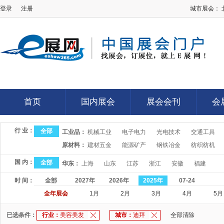
登录
注册
城市展会：
E展网
首页
国内展会
展会会刊
会
首页
国内展会
展会会刊
会
行 业：
全部
工业品：
机械工业
电子电力
光电技术
交通工具
原材料：
建材五金
能源矿产
钢铁冶金
纺织纺机
国 内：
全部
华东：
上海
山东
江苏
浙江
安徽
福建
时 间：
全部
2027年
2026年
2025年
07-24
全年展会
1月
2月
3月
4月
5月
已选条件：
行业：
美容美发
城市：
迪拜
全部清除