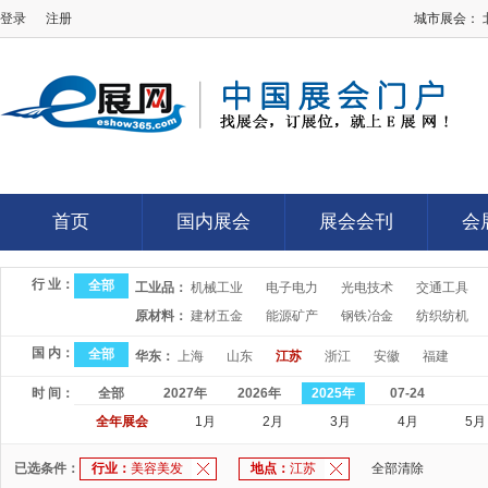
登录
注册
城市展会：
E展网
首页
国内展会
展会会刊
会
首页
国内展会
展会会刊
会
行 业：
全部
工业品：
机械工业
电子电力
光电技术
交通工具
原材料：
建材五金
能源矿产
钢铁冶金
纺织纺机
国 内：
全部
华东：
上海
山东
江苏
浙江
安徽
福建
时 间：
全部
2027年
2026年
2025年
07-24
全年展会
1月
2月
3月
4月
5月
已选条件：
行业：
美容美发
地点：
江苏
全部清除