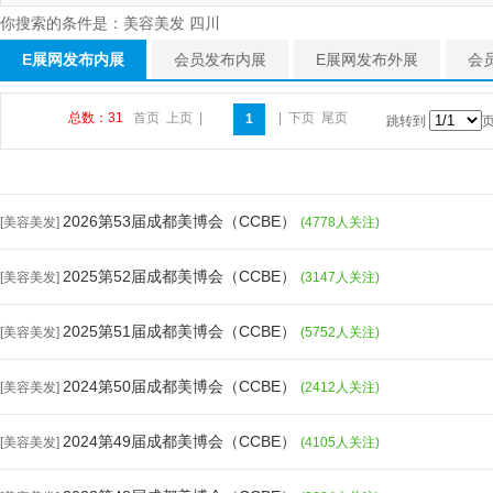
你搜索的条件是：美容美发 四川
E展网发布内展
会员发布内展
E展网发布外展
会
总数：31
首页
上页
|
|
下页
尾页
1
跳转到
2026第53届成都美博会（CCBE）
[美容美发]
(4778人关注)
2025第52届成都美博会（CCBE）
[美容美发]
(3147人关注)
2025第51届成都美博会（CCBE）
[美容美发]
(5752人关注)
2024第50届成都美博会（CCBE）
[美容美发]
(2412人关注)
2024第49届成都美博会（CCBE）
[美容美发]
(4105人关注)