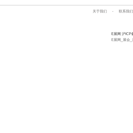
关于我们
-
联系我们
E展网 沪ICP
E展网_展会