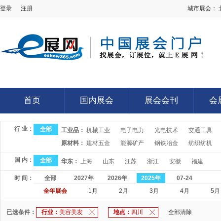
登录
注册
城市展会：
E展网
首页
国内展会
展会会刊
会
首页
国内展会
展会会刊
会
行 业：
全部
工业品：
机械工业
电子电力
光电技术
交通工具
原材料：
建材五金
能源矿产
钢铁冶金
纺织纺机
国 内：
全部
华东：
上海
山东
江苏
浙江
安徽
福建
时 间：
全部
2027年
2026年
2025年
07-24
全年展会
1月
2月
3月
4月
5月
已选条件：
行业：
美容美发
地点：
四川
全部清除