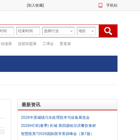
[
加入收藏
]
手机站
动漫展
连锁加盟展
工博会
婴童展
最新资讯
2026中原城镇污水处理技术与设备展览会
2026HCIE(春季) 长城·第四届哈尔滨餐饮食材
博览会参展范围及参展费用
智慧医美?2026国际医学美容峰会（第7届）