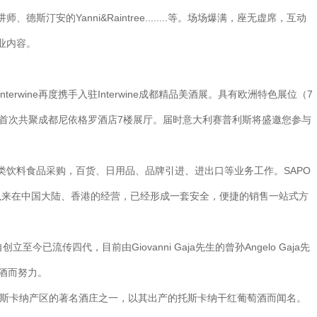
安的Yanni&Raintree........等。场场爆满，座无虚席，互动
业内容。
Interwine再度携手入驻Interwine成都精品美酒展。具有欧洲特色展位（7
。首次共聚成都尼依格罗酒店7楼展厅。届时意大利赛普利斯将盛邀您参与
酒类饮料食品采购，百货、日用品、品牌引进、进出口等业务工作。SAPO
以来在中国大陆、香港的经营，已经形成一套安全，便捷的销售一站式方
自创立至今已流传四代，目前由Giovanni Gaja先生的曾孙Angelo Gaja先
萄酒而努力。
na）是意大利托斯卡纳产区的著名酒庄之一，以其出产的托斯卡纳干红葡萄酒而闻名。