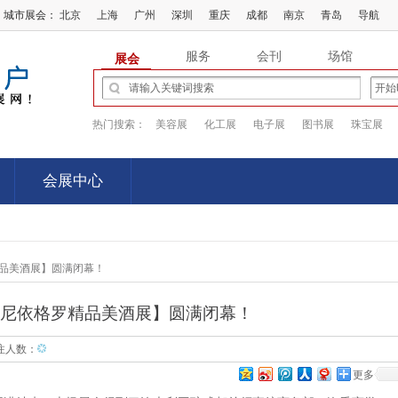
城市展会：
北京
上海
广州
深圳
重庆
成都
南京
青岛
导航
服务
会刊
场馆
展会
热门搜索：
美容展
化工展
电子展
图书展
珠宝展
会展中心
会展中心
精品美酒展】圆满闭幕！
-尼依格罗精品美酒展】圆满闭幕！
关注人数：
更多