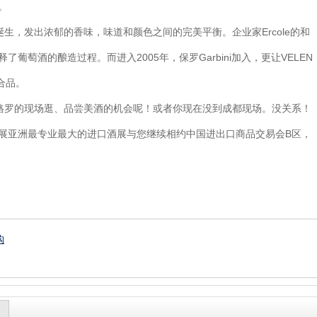
。
生，发出浓郁的香味，味道和颜色之间的完美平衡。企业家Ercole的和
了葡萄酒的酿造过程。而进入2005年，保罗Garbini加入，更让VELEN
合品。
格罗的现场逛、品尝美酒的机会呢！或者你现在没到成都现场。没关系！
际名酒展亚洲最专业最大的进口酒展与您继续相约中国进出口商品交易会B区，
购