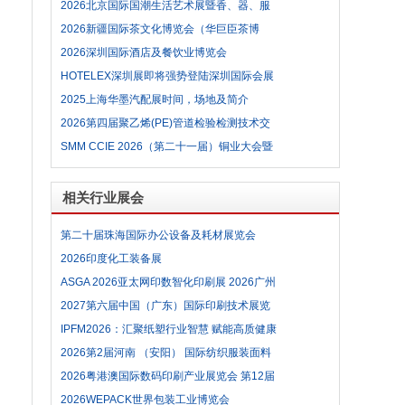
2026北京国际国潮生活艺术展暨香、器、服
饰、唐卡与家居美学融合展参展范围及参展费
2026新疆国际茶文化博览会（华巨臣茶博
用
会）时间，场地及简介
2026深圳国际酒店及餐饮业博览会
HOTELEX深圳展即将强势登陆深圳国际会展
中心，12大展馆亮点合集
2025上海华墨汽配展时间，场地及简介
2026第四届聚乙烯(PE)管道检验检测技术交
流会 第三届广东PE管道产品与检验检测仪器
SMM CCIE 2026（第二十一届）铜业大会暨
装备展参展范围及参展费用
铜产业博览会参展范围及参展费用
相关行业展会
第二十届珠海国际办公设备及耗材展览会
2026印度化工装备展
ASGA 2026亚太网印数智化印刷展 2026广州
国际网印及数智化工业印刷博览会
2027第六届中国（广东）国际印刷技术展览
会（PRINT CHINA）
IPFM2026：汇聚纸塑行业智慧 赋能高质健康
发展
2026第2届河南 （安阳） 国际纺织服装面料
辅料暨设备博览会
2026粤港澳国际数码印刷产业展览会 第12届
广州国际数码印刷、图文快印展览会
2026WEPACK世界包装工业博览会