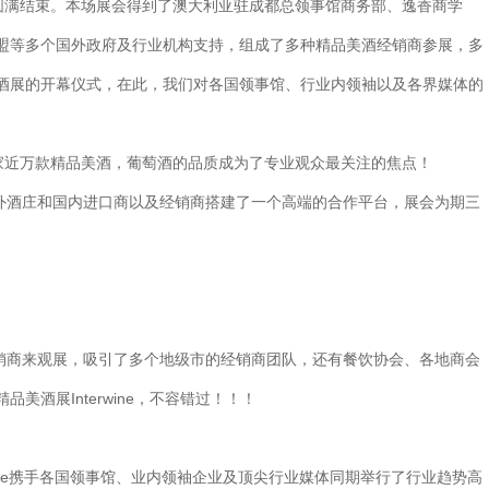
店圆满结束。本场展会得到了澳大利亚驻成都总领事馆商务部、逸香商学
盟等多个国外政府及行业机构支持，组成了多种精品美酒经销商参展，多
酒展的开幕仪式，在此，我们对各国领事馆、行业内领袖以及各界媒体的
国家近万款精品美酒，葡萄酒的品质成为了专业观众最关注的焦点！
外酒庄和国内进口商以及经销商搭建了一个高端的合作平台，展会为期三
销商来观展，吸引了多个地级市的经销商团队，还有餐饮协会、各地商会
酒展Interwine，不容错过！！！
wine携手各国领事馆、业内领袖企业及顶尖行业媒体同期举行了行业趋势高