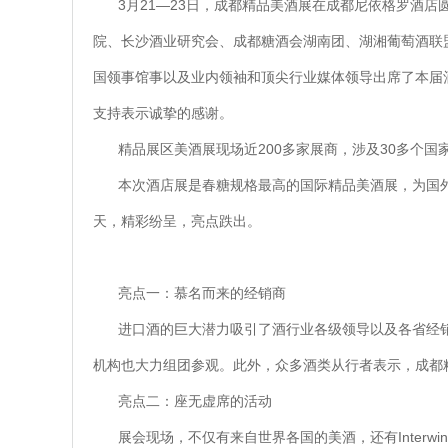
3月21—23日，成都精品美酒展在成都尼依格罗酒
院、长沙酒业研究会、成都糖酒会湖南团、湖湘葡萄酒联
国领事馆事以及业内领袖和顶尖行业媒体领导出席了本届
支持表示诚挚的感谢。
精品展区美酒展现场近200多家展商，涉及30多个
本次酒店展是春糖规格最高的国际精品美酒展，为国
天，精彩纷呈，亮点跌出。
亮点一：慕名而来的经销商
进口酒的巨大潜力吸引了酒行业各级领导以及各省经
机构也大力组团参观。此外，众多酒类从行者表示，成都精品美
亮点二：座无虚席的活动
展会现场，不仅有来自世界各国的美酒，还有Inter