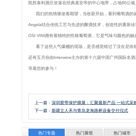
凯胜泰利酒庄坐落在经典基安帝的中心地带，占地80公顷
我们的热情驱使着期望，当收获开始，看到葡萄酒的诞
Angela结合传统工艺与先进的酿酒技术，创造性的重新诠释
OSI VINI拥有着独特的性格葡萄酒，它是气味与颜色的融
看了这些人气爆棚的现场，是否感觉错过了没在尼依
还有五月份由Interwine主办的第十六届中国广州国
等着您的参与！
上一篇：
深圳胶带保护膜展：汇聚最新产品 一站式采
下一篇：
新疆立人禾与青岛龙海路桥设备交付仪式
热门专题
热门展馆
热门城市