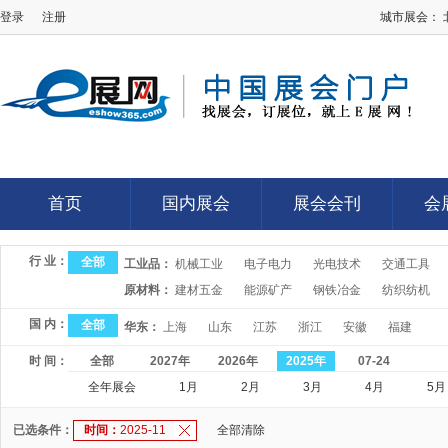
登录
注册
城市展会：
E展网
首页
国内展会
展会会刊
会
首页
国内展会
展会会刊
会
行 业：
全部
工业品：
机械工业
电子电力
光电技术
交通工具
原材料：
建材五金
能源矿产
钢铁冶金
纺织纺机
国 内：
全部
华东：
上海
山东
江苏
浙江
安徽
福建
时 间：
全部
2027年
2026年
2025年
07-24
全年展会
1月
2月
3月
4月
5月
已选条件：
时间：
2025-11
全部清除