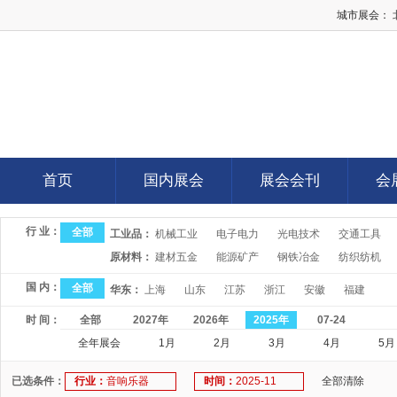
城市展会：
E展网
首页
国内展会
展会会刊
会
首页
国内展会
展会会刊
会
行 业：
全部
工业品：
机械工业
电子电力
光电技术
交通工具
原材料：
建材五金
能源矿产
钢铁冶金
纺织纺机
国 内：
全部
华东：
上海
山东
江苏
浙江
安徽
福建
时 间：
全部
2027年
2026年
2025年
07-24
全年展会
1月
2月
3月
4月
5月
已选条件：
行业：
音响乐器
时间：
2025-11
全部清除