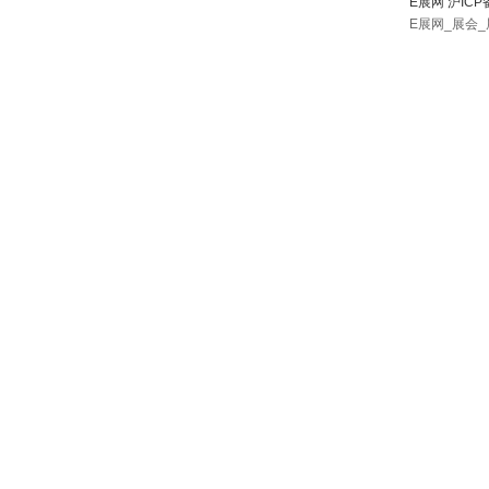
E展网 沪ICP
E展网_展会