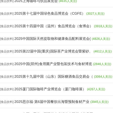
2025上海咖啡与饮品展览会
[食品饮料]
(4635人关注)
2025第十七届中国绿色食品博览会（CGFE）
[食品饮料]
(3027人关注)
2025第十四届中国（温州）食品博览会（食博会）
[食品饮料]
(3918人关注)
2025中国国际天然提取物和健康食品配料展览会(
[食品饮料]
(4826人关注)
2025第22届中国(重庆)国际茶产业博览会暨紫砂、
[食品饮料]
(4612人关注)
2025中国(郑州)食用菌产业暨包装技术与食材博览
[食品饮料]
(2846人关注)
2025第十九届中国（山东）国际糖酒食品交易会（
[食品饮料]
(3064人关注)
2025厦门国际咖啡产业博览会（厦门咖啡展）
[食品饮料]
(4267人关注)
2025思尔福·第6届中国餐饮出海暨预制食材产业
[食品饮料]
(3945人关注)