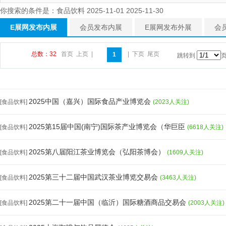
你搜索的条件是：食品饮料 2025-11-01 2025-11-30
E展网发布内展
会员发布内展
E展网发布外展
会
总数：32
首页
上页
|
|
下页
尾页
1
跳转到
2025中国（嘉兴）国际食品产业博览会
[食品饮料]
(2023人关注)
2025第15届中国(南宁)国际茶产业博览会（华巨臣
[食品饮料]
(6618人关注)
2025第八届阳江茶业博览会（弘阳茶博会）
[食品饮料]
(1609人关注)
2025第三十二届中国武汉茶业博览交易会
[食品饮料]
(3463人关注)
2025第二十一届中国（临沂）国际糖酒商品交易会
[食品饮料]
(2003人关注)