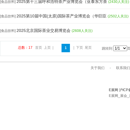
2025第十三届呼和浩特茶产业博览会（亚泰东方茶
[食品饮料]
(2430人关注)
2025第10届中国(太原)国际茶产业博览会（华巨臣
[食品饮料]
(2502人关注)
2025北京国际茶业交易博览会
[食品饮料]
(2608人关注)
总数：17
首页
上页
|
|
下页
尾页
1
跳转到
关于我们
-
联系我们
E展网 沪ICP
E展网_展会