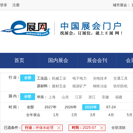
登录
注册
城市展会：
E展网
首页
国内展会
展会会刊
会
首页
国内展会
展会会刊
会
行 业：
全部
工业品：
机械工业
电子电力
光电技术
交通工具
原材料：
建材五金
能源矿产
钢铁冶金
纺织纺机
国 内：
全部
华东：
上海
山东
江苏
浙江
安徽
福建
时 间：
全部
2027年
2026年
2025年
07-24
全年展会
1月
2月
3月
4月
5月
已选条件：
行业：
环保水处理
时间：
2025-07
全部清除