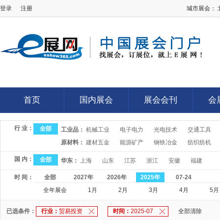
登录
注册
城市展会：
E展网
首页
国内展会
展会会刊
会
首页
国内展会
展会会刊
会
行 业：
全部
工业品：
机械工业
电子电力
光电技术
交通工具
原材料：
建材五金
能源矿产
钢铁冶金
纺织纺机
国 内：
全部
华东：
上海
山东
江苏
浙江
安徽
福建
时 间：
全部
2027年
2026年
2025年
07-24
全年展会
1月
2月
3月
4月
5月
已选条件：
行业：
贸易投资
时间：
2025-07
全部清除