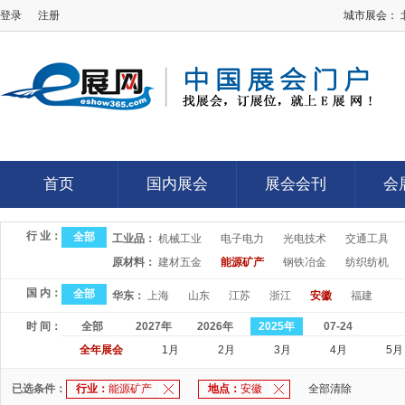
登录
注册
城市展会：
E展网
首页
国内展会
展会会刊
会
首页
国内展会
展会会刊
会
行 业：
全部
工业品：
机械工业
电子电力
光电技术
交通工具
原材料：
建材五金
能源矿产
钢铁冶金
纺织纺机
国 内：
全部
华东：
上海
山东
江苏
浙江
安徽
福建
时 间：
全部
2027年
2026年
2025年
07-24
全年展会
1月
2月
3月
4月
5月
已选条件：
行业：
能源矿产
地点：
安徽
全部清除