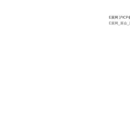
E展网 沪ICP
E展网_展会