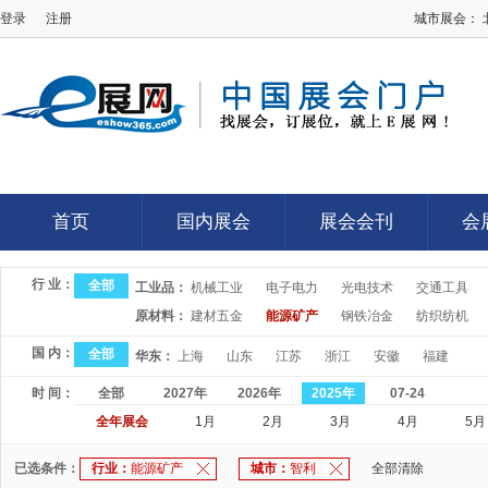
登录
注册
城市展会：
E展网
首页
国内展会
展会会刊
会
首页
国内展会
展会会刊
会
行 业：
全部
工业品：
机械工业
电子电力
光电技术
交通工具
原材料：
建材五金
能源矿产
钢铁冶金
纺织纺机
国 内：
全部
华东：
上海
山东
江苏
浙江
安徽
福建
时 间：
全部
2027年
2026年
2025年
07-24
全年展会
1月
2月
3月
4月
5月
已选条件：
行业：
能源矿产
城市：
智利
全部清除