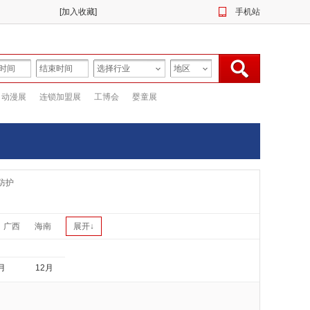
[
加入收藏
]
手机站
动漫展
连锁加盟展
工博会
婴童展
防护
广西
海南
展开↓
月
12月