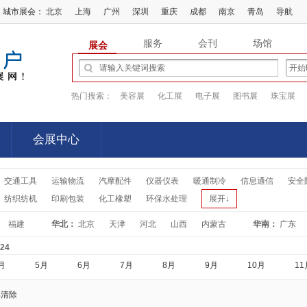
城市展会：
北京
上海
广州
深圳
重庆
成都
南京
青岛
导航
服务
会刊
场馆
展会
热门搜索：
美容展
化工展
电子展
图书展
珠宝展
会展中心
会展中心
交通工具
运输物流
汽摩配件
仪器仪表
暖通制冷
信息通信
安全
纺织纺机
印刷包装
化工橡塑
环保水处理
展开↓
福建
华北：
北京
天津
河北
山西
内蒙古
华南：
广东
-24
月
5月
6月
7月
8月
9月
10月
11
部清除