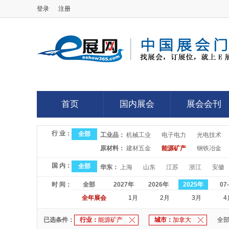
登录
注册
E展网
首页
国内展会
展会会刊
首页
国内展会
展会会刊
行 业：
全部
工业品：
机械工业
电子电力
光电技术
原材料：
建材五金
能源矿产
钢铁冶金
国 内：
全部
华东：
上海
山东
江苏
浙江
安徽
时 间：
全部
2027年
2026年
2025年
07
全年展会
1月
2月
3月
4
已选条件：
行业：
能源矿产
城市：
加拿大
全