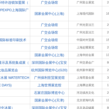
国际特许连锁加盟展（
广交会场馆
广州富众展览
PEXPO上海国际广
国家会展中心(上海)
上海现代国际
1
广交会场馆
广州光亚法兰
广交会场馆
广州光亚法兰
国国际标签印刷技术
广交会场馆
中国对外贸易
1
广交会场馆
上海起耀展览
国家会展中心(上海)
上海华好会展
1
慧显示及系统集成展（
深圳国际会展中心(宝安
广州交易会广
化妆品展览会
杭州国际博览中心(G20)
杭州新华展贸
 WATERTECH
广州保利世贸展览馆
上海荷嘉会展
DAYS)
上海世博展览馆
上海腾达展览
石家庄国际博览中心
河北镇杰文化
国家会展中心(天津)
北京碧海钓具
1
暨中冰展）
深圳国际会展中心(宝安
北京龙品锡展