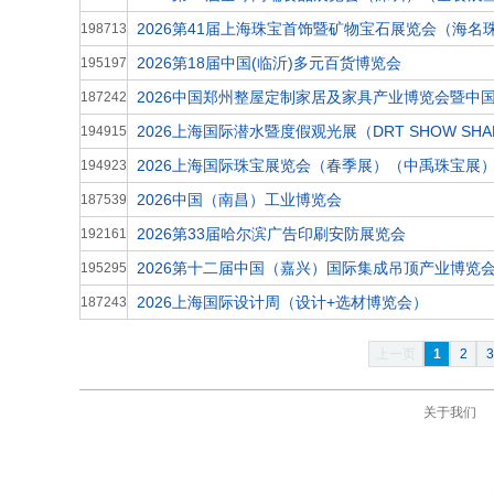
2026第41届上海珠宝首饰暨矿物宝石展览会（海名
198713
2026第18届中国(临沂)多元百货博览会
195197
2026中国郑州整屋定制家居及家具产业博览会暨中
187242
2026上海国际潜水暨度假观光展（DRT SHOW SHANG
194915
2026上海国际珠宝展览会（春季展）（中禹珠宝展
194923
2026中国（南昌）工业博览会
187539
2026第33届哈尔滨广告印刷安防展览会
192161
2026第十二届中国（嘉兴）国际集成吊顶产业博览
195295
2026上海国际设计周（设计+选材博览会）
187243
上一页
1
2
3
关于我们