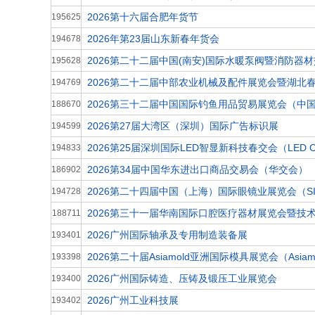
2026第十六届合肥年货节
195625
2026年第23届山东新春年货会
194678
2026第二十二届中国(南安)国际水暖泵阀暨消防器
195628
2026第二十二届中部农业机械及配件展览会暨湖北
194769
2026第三十二届中国国际钓鱼用品贸易展览会（中国国
188670
2026第27届大湾区（深圳）国际广告标识展
194599
2026第25届深圳国际LED智显新科技春交会（LED C
194833
2026第34届中国华东进出口商品交易会（华交会）
186902
2026第二十四届中国（上海）国际眼镜业展览会（SI
194728
2026第三十一届华南国际口腔医疗器材展览会暨技
188711
2026广州国际轴承及专用制造装备展
193401
2026第二十届Asiamold亚洲国际模具展览会（Asiamold
193398
2026广州国际铸造、压铸及锻压工业展览会
193400
2026广州工业科技展
193402