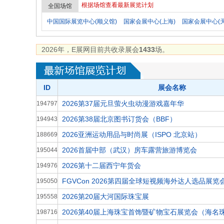
根据场馆查看最新展览计划
全国场馆
中国国际展览中心(顺义馆)
国家会展中心(上海)
国家会展中心(
2026年，E展网目前共收录展会
1433
场。
ID
展会名称
2026第37届元旦萤火虫动漫游戏嘉年华
194797
2026第38届北京图书订货会（BBF）
194943
2026亚洲运动用品与时尚展（ISPO 北京站）
188669
2026首届中部（武汉）房车露营旅游博览会
195044
2026第十二届西宁年货会
194976
FGVCon 2026第四届全球短视频海外达人选品展
195050
2026第20届大河国际珠宝展
195558
2026第40届上海珠宝首饰暨矿物宝石展览会（海名
198716