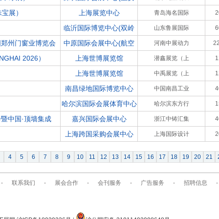
珠宝展）
上海展览中心
青岛海名国际
临沂国际博览中心(双岭
山东鲁展国际
国郑州门窗业博览会
中原国际会展中心(航空
河南中展动力
2
HAI 2026）
上海世博展览馆
潜鑫展览（上
）
上海世博展览馆
中禹展览（上
南昌绿地国际博览中心
中国南昌工业
哈尔滨国际会展体育中心
哈尔滨东方行
会暨中国·顶墙集成
嘉兴国际会展中心
浙江中铸汇集
上海跨国采购会展中心
上海国际设计
4
5
6
7
8
9
10
11
12
13
14
15
16
17
18
19
20
21
-
联系我们
-
展会合作
-
会刊服务
-
广告服务
-
招聘信息
-