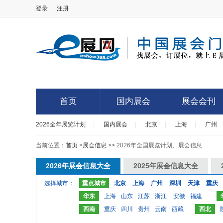
登录
注册
E展网
首页
国内展会
展会会刊
2026全年展览计划
|
国内展会
|
北京
|
上海
|
广州
首页
国内展会
展会会刊
当前位置：
首页
>
展会信息
>> 2026年全国展览计划、展会信息
2026年展会信息大全
2025年展会信息大全
选择城市：
重点城市
北京
上海
广州
深圳
天津
重庆
华东
上海
山东
江苏
浙江
安徽
福建
西南
重庆
四川
贵州
云南
西藏
西北