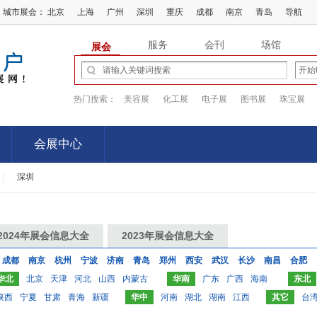
城市展会：
北京
上海
广州
深圳
重庆
成都
南京
青岛
导航
服务
会刊
场馆
展会
热门搜索：
美容展
化工展
电子展
图书展
珠宝展
会展中心
|
深圳
会展中心
2024年展会信息大全
2023年展会信息大全
成都
南京
杭州
宁波
济南
青岛
郑州
西安
武汉
长沙
南昌
合肥
华北
北京
天津
河北
山西
内蒙古
华南
广东
广西
海南
东北
陕西
宁夏
甘肃
青海
新疆
华中
河南
湖北
湖南
江西
其它
台