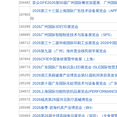
富众GFE2026第50届广州国际餐饮加盟展、广州
204482
2026第三十三届上海国际广告技术设备展览会（APP
187603
印
2026广州国际3D打印展览会
193399
2026广州国际智能制造技术与装备展览会（SPS）
188685
2026第三十二届华南国际印刷工业展览会 2026中
188712
2026第九届（广州）海外置业移民留学展览会
194871
2026CFIE中国食材展暨华食展（上海）
187604
2026广东国际广告标识及LED展览会 ISLE国际智
189773
2026浙江美丽健康产业博览会第51届杭州美容美发
195255
2026第十届广东国际水处理技术与设备展览会（广东水展
195109
2026上海国际功能性纺织品展览会(PERFORMANCE 
194872
2026镇杰第28届河北医疗器械博览会
195573
2026春季·碧海钓具产业博览会（BH）
195598
2026第26届全球高端食品展览会（深圳）（全食展
193464