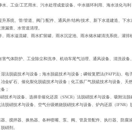
净水、工业/工艺用水、污水处理成套设备、中水循环利用、海水淡化与利
升系统、管/管道、阀门/配件、通风井/结构/技术、新下水道建造、下水
道泄漏查、水管道清理。
件、雨水溢流罐、雨水贮留罐、雨水沉淀池、雨水储水罐清洗系统、灌排
有害气体防护、工业除尘和洗净、机动车尾气治理、通风设备、清洗设备
湿法脱硫技术与设备；海水脱硫技术与设备；磷铵复肥法(PAFP法)、电
；冶金矿石、催化裂化脱硫技术与设备；化工炼厂气脱硫技术与设备、天
设备；
脱硝技术与设备、选择非催化还原（SNCR）法脱硝技术与设备、吸附法脱
法脱硝技术与设备、空气分级燃烧脱硝技术与设备、炉内还原（IFNR）
离器、搅拌器、换热器、各种喷嘴、泵、阀、管及管配件、执行器、防腐
、脱硝剂。