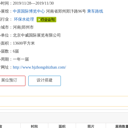
间：2019/11/28---2019/11/30
办展馆：
中原国际博览中心
河南省郑州郑汴路96号
乘车路线
属行业：
环保水处理
会城市：河南|郑州市
办单位：北京中威国际展览有限公司
面积：13600平方米
办届数：6届
办周期：一年一届
方网址：
http://www.bjzhongshizhan.com/
展位预订
设计搭建
馆
时间
面积
照片
展商数