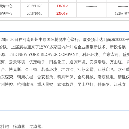
博览中心
2019/11/28
13600㎡
---------
---------
博览中心
2018/10/16
23000㎡
---------
122家
查
1月28日-30日在河南郑州中原国际博览中心举行。展会预计达到面积30000
务洽谈。上届展会迎来了近300多家国内外知名企业携带新技术、新设备展
HE NEW YORK BLOWER COMPANY、科环环境、广东宏河、盛
森河、云景环境、优定电子、田鑫化工、通源环境、安微瑞瑶、万山红、
通合、博克斯、金士顿、若森环境、坤力洁、江苏金霸、江苏启飞、欧科
山东森荣、朝康机械、合安智为、科跃环保、金马机械、隆宸机电、清世
广州博控、杭州陆恒、重庆晨鸣、武汉权鼎、昆山品虹、特保罗、江苏赛
搅拌耙，筛滤器，过滤器。