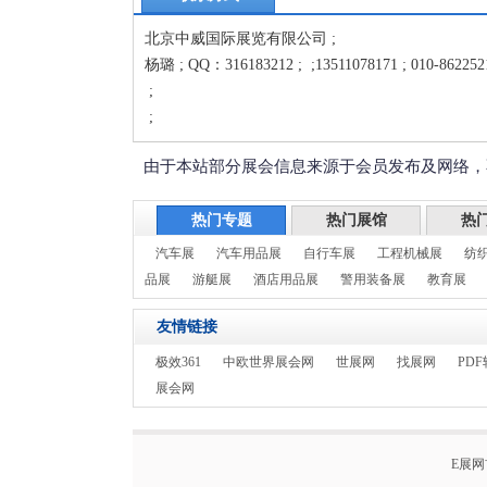
北京中威国际展览有限公司 ;
杨璐 ; QQ：316183212 ; ;13511078171 ; 010-862252
;
;
由于本站部分展会信息来源于会员发布及网络，
热门专题
热门展馆
热
汽车展
汽车用品展
自行车展
工程机械展
纺
品展
游艇展
酒店用品展
警用装备展
教育展
友情链接
极效361
中欧世界展会网
世展网
找展网
PDF
展会网
E展网