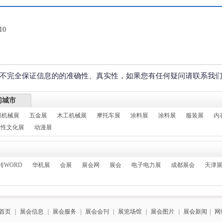
10
不完全保证信息的的准确性、真实性，如果您有任何疑问请联系我
门城市
织机械展
五金展
木工机械展
摩托车展
涂料展
涂料展
服装展
内
性文化展
动漫展
转WORD
华机展
会展
展会网
展会
电子电力展
成都展会
天津
首页
|
展会信息
|
展会服务
|
展会会刊
|
展览场馆
|
展会图片
|
展会新闻
|
网