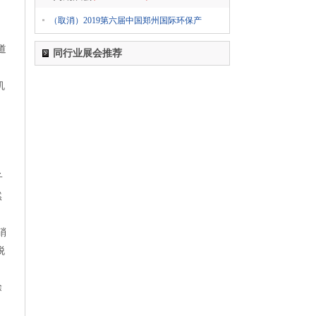
1
555-****0606
02-28日 报名参加了
（取消）2019第六届中国郑州国际环保产
2024上海国际日用百货商品（春季）博览会
CCF
道
同行业展会推荐
1
555-****0606
02-28日 报名参加了
2024第五届西瓦国际木业（上海）展
机
1
555-****0606
02-28日 报名参加了
2024第十八届国际医疗器械设计与制造技术展览
会（Medtec China）
、
1
555-****0606
02-28日 报名参加了
2024第6届上海国际个人护理用品博览会（迎河
子
个护展 PCE）2024上海国际卫生护理用品展览会
然
（PCE卫生品展上海站）
1
555-****0606
02-28日 报名参加了
硝
2024第八届广东水展 广东国际水处理技术与设
脱
备展览会 WATERTECH CHINA
(GUANGDONG)
涂
1
555-****0606
02-28日 报名参加了
2024SIA第二十二届中国智能工厂展览会