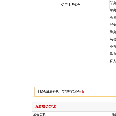
举办时
举
所
展
承
展会
举
举
官
本展会所属专题
：
节能环保展会
(4)
历届展会对比
展会名称
场