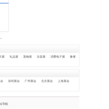
们。
衣展
礼品展
宠物展
乐器展
消费电子展
奢侈
展会
深圳展会
广州展会
北京展会
上海展会
站导航