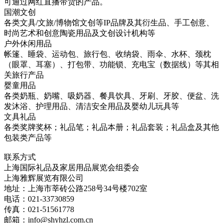
可通过网红直播带货的产品。
国潮文创
各类文具/文旅/博物馆文创等IP品牌及其衍生品、手工创意、
时尚艺术和创意陶瓷用品及文创设计机构等
户外休闲用品
帐篷、睡袋、运动包、旅行包、收纳袋、雨伞、水杯、颈枕
（眼罩、耳塞）、打包带、功能锁、充电宝（数据线）等其相
关旅行产品
婴童用品
各类奶瓶、奶嘴、吸奶器、餐具饮具、牙刷、牙胶、便盆、洗
发沐浴、护理用品、清洁安全用品及婴幼儿玩具等
文具礼品
各类奖牌奖杯；礼品笔；礼品本册；礼品套装；礼品盒及其他
包装类产品等
联系方式
上海国际礼品及家居用品展览会组委会
上海雅辉展览有限公司
地址：上海市莘砖公路258号34号楼702室
电话：021-33730859
传真：021-51561778
邮箱：info@shyhzl.com.cn