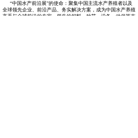
“中国水产前沿展”的使命：聚集中国主流水产养殖者以及
全球领先企业、前沿产品、务实解决方案，成为中国水产养殖
高手与全球前沿的专家，领先的饲料、种苗、设备、动保等支
撑体系的年度交流与对话平台。
参展范围
1、覆盖中国特种水产养殖品种最集中的区域：中国河蟹、小
龙虾、对虾、罗氏虾、青虾、鲫鱼的主产区；加州鲈、鳜鱼的
最大新兴产区；水产动保、功能性水产饲料、水产膨化饲料的
最大新兴市场；
2、全球领先的种苗、设备、动保、饲料企业集中呈现；
3、 汇集全国水产养殖高手、主流经销商。
联系方式
组委会联络
揭小丽 13719331127
张玉梅 18675898952
刘欣 13728001916
陈艺丹 18024037063
同行业展会推荐