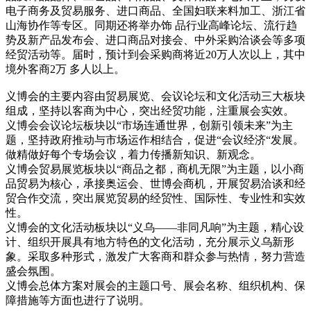
电子商务及贸易服务、进口商品、全国妇联来料加工、浙江省
山海协作等专区。同期还将举办饰 品行业高峰论坛、流行趋
势及新产品发布会、进口商品对接会、中外采购洽谈会等多项
经贸活动等。届时，预计到会采购商将近20万人次以上，其中
境外客商2万 多人以上。
义博会的主要内容由贸易展览、会议论坛和文化活动三大板块
组成，坚持以客商为中心，突出经贸功能，注重展会实效。
义博会会议论坛板块以“市场连通世界，创新引领未来”为主
题，坚持政府推动与市场运作相结合，促进“会议经济“发展。
做精做好每个专场会议，着力传播新知识、新观念。
义博会贸易展览板块以“商品之都，商机无限”为主题，以小商
品贸易为核心，承接奥运会、世博会商机，开展贸易洽谈和经
贸合作交流，突出展览贸易的经贸性、国际性、专业性和实效
性。
义博会的文化活动板块以“义乌——非同凡响”为主题，精心设
计、组织开展具有地方特色的文化活动，充分展示义乌新形
象。采取多种形式，激发广大客商和群众参与热情，努力营造
盛会氛围。
义博会总体方案对展会的主题口号、展会名称、组织机构、保
障措施等方面也进行了说明。