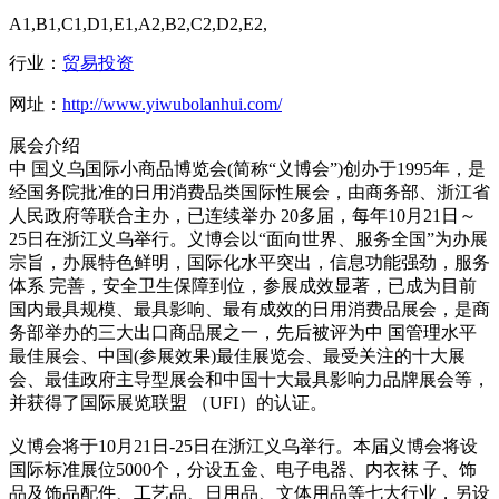
A1,B1,C1,D1,E1,A2,B2,C2,D2,E2,
行业：
贸易投资
网址：
http://www.yiwubolanhui.com/
展会介绍
中 国义乌国际小商品博览会(简称“义博会”)创办于1995年，是
经国务院批准的日用消费品类国际性展会，由商务部、浙江省
人民政府等联合主办，已连续举办 20多届，每年10月21日～
25日在浙江义乌举行。义博会以“面向世界、服务全国”为办展
宗旨，办展特色鲜明，国际化水平突出，信息功能强劲，服务
体系 完善，安全卫生保障到位，参展成效显著，已成为目前
国内最具规模、最具影响、最有成效的日用消费品展会，是商
务部举办的三大出口商品展之一，先后被评为中 国管理水平
最佳展会、中国(参展效果)最佳展览会、最受关注的十大展
会、最佳政府主导型展会和中国十大最具影响力品牌展会等，
并获得了国际展览联盟 （UFI）的认证。
义博会将于10月21日-25日在浙江义乌举行。本届义博会将设
国际标准展位5000个，分设五金、电子电器、内衣袜 子、饰
品及饰品配件、工艺品、日用品、文体用品等七大行业，另设