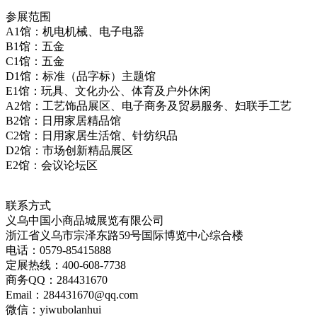
参展范围
A1馆：机电机械、电子电器
B1馆：五金
C1馆：五金
D1馆：标准（品字标）主题馆
E1馆：玩具、文化办公、体育及户外休闲
A2馆：工艺饰品展区、电子商务及贸易服务、妇联手工艺
B2馆：日用家居精品馆
C2馆：日用家居生活馆、针纺织品
D2馆：市场创新精品展区
E2馆：会议论坛区
联系方式
义乌中国小商品城展览有限公司
浙江省义乌市宗泽东路59号国际博览中心综合楼
电话：0579-85415888
定展热线：400-608-7738
商务QQ：284431670
Email：284431670@qq.com
微信：yiwubolanhui