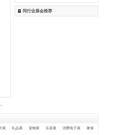
1
555-****0606
02-28日 报名参加了
2024第十八届国际医疗器械设计与制造技术展览
同行业展会推荐
会（Medtec China）
1
555-****0606
02-28日 报名参加了
2024第6届上海国际个人护理用品博览会（迎河
个护展 PCE）2024上海国际卫生护理用品展览会
（PCE卫生品展上海站）
1
555-****0606
02-28日 报名参加了
2024第八届广东水展 广东国际水处理技术与设
备展览会 WATERTECH CHINA
(GUANGDONG)
1
555-****0606
02-28日 报名参加了
2024SIA第二十二届中国智能工厂展览会
2024SIA第二十二届上海国际工业自动化及机器
们。
人展览会
1
555-****0606
02-28日 报名参加了
2024第19届中国新疆国际煤炭工业博览会
衣展
礼品展
宠物展
乐器展
消费电子展
奢侈
（ICME 新疆煤博会）