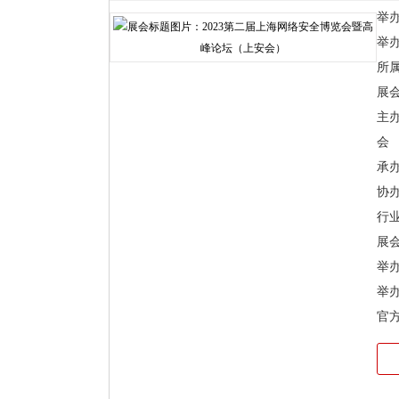
举办时
举
所
展
主办
会
承
协
行
展会
举
举
官