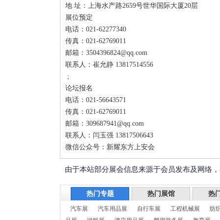
地 址：上海水产路2659号世华国际大厦20层
展位预定
电话：021-62277340
传真：021-62769011
邮箱：3504396824@qq.com
联系人：崔允静 13817514556
;
论坛报名
电话：021-56643571
传真：021-62769011
邮箱：309687941@qq.com
联系人：闫玉强 13817506643
微信公众号：新耀东方上安会
由于本站部分展会信息来源于会员发布及网络，
热门专题
热门展馆
热
汽车展
汽车用品展
自行车展
工程机械展
纺