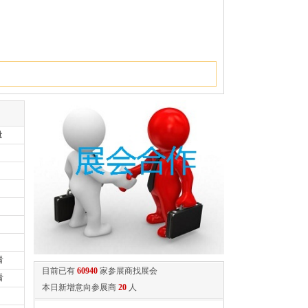
量
看
目前已有
60940
家参展商找展会
看
本日新增意向参展商
20
人