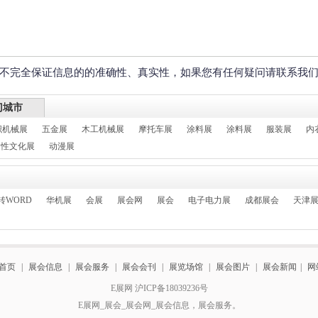
不完全保证信息的的准确性、真实性，如果您有任何疑问请联系我
门城市
织机械展
五金展
木工机械展
摩托车展
涂料展
涂料展
服装展
内
性文化展
动漫展
转WORD
华机展
会展
展会网
展会
电子电力展
成都展会
天津
首页
|
展会信息
|
展会服务
|
展会会刊
|
展览场馆
|
展会图片
|
展会新闻
|
网
E展网 沪ICP备18039236号
E展网_展会_展会网_展会信息，展会服务。