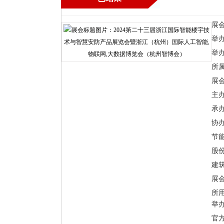
展
举办时
举
所
展
主
承
协
节
股
建
展会
所
举
官