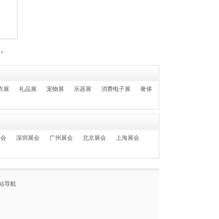
们。
衣展
礼品展
宠物展
乐器展
消费电子展
奢侈
展会
深圳展会
广州展会
北京展会
上海展会
站导航