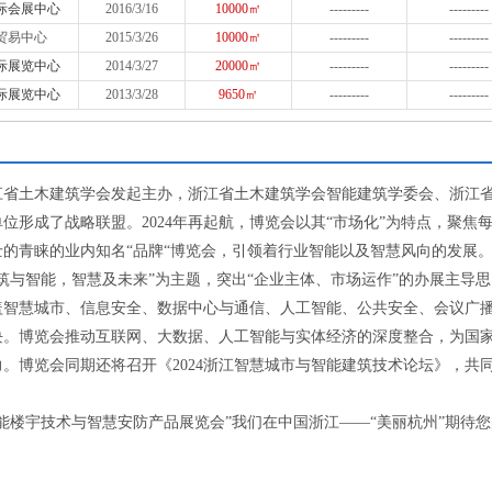
际会展中心
2016/3/16
10000㎡
---------
---------
贸易中心
2015/3/26
10000㎡
---------
---------
际展览中心
2014/3/27
20000㎡
---------
---------
际展览中心
2013/3/28
9650㎡
---------
---------
由浙江省土木建筑学会发起主办，浙江省土木建筑学会智能建筑学委会、浙江
形成了战略联盟。2024年再起航，博览会以其“市场化”为特点，聚焦
的青睐的业内知名“品牌“博览会，引领着行业智能以及智慧风向的发展
“建筑与智能，智慧及未来”为主题，突出“企业主体、市场运作”的办展主导思
盖智慧城市、信息安全、数据中心与通信、人工智能、公共安全、会议广
块。博览会推动互联网、大数据、人工智能与实体经济的深度整合，为国
。博览会同期还将召开《2024浙江智慧城市与智能建筑技术论坛》，共
智能楼宇技术与智慧安防产品展览会”我们在中国浙江——“美丽杭州”期待