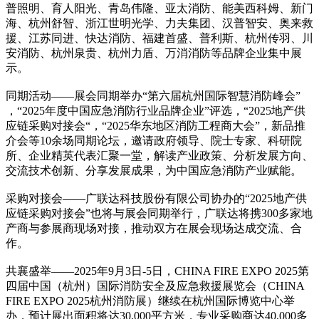
普照明、育人阳光、青岛伟隆、亚太消防、能美西科姆、新门
海、杭州舒智、浙江世明光学、力夫集团、汉普智安、奥来救
援、江苏同进、快达消防、福建首盛、普利斯、杭州传羽、川
安消防、杭州泉贵、杭州力盾、万消消防等品牌企业集中展
示。
同期活动——展会同期举办“第六届杭州国际智慧消防峰会”
，“2025年度中国应急消防行业品牌企业”评选，“2025地产供
应链采购对接会“，“2025华东地区消防工程商大会”，新品推
介会等10余场同期论坛，邀请政府领导、院士专家、科研院
所、企业精英代表汇聚一堂，解读产业政策、分析发展方向、
交流技术创新、分享发展成果，为中国应急消防产业赋能。
采购对接会——广联达科技股份有限公司协办的“2025地产供
应链采购对接会”也将与展会同期举行，广联达将携300多家地
产商与参展商现场对接，推动双方在展会现场达成交流、合
作。
共襄盛举——2025年9月3日-5日，CHINA FIRE EXPO 2025第
四届中国（杭州）国际消防安全及应急救援展览会（CHINA
FIRE EXPO 2025杭州消防展）继续在杭州国际博览中心举
办，预计展出面积将达30,000平方米，专业采购商达40,000多