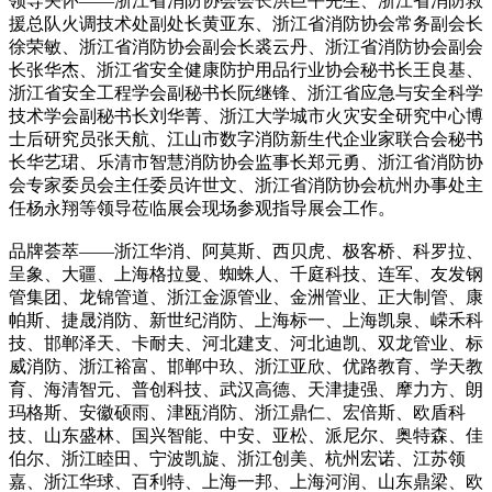
领导关怀——浙江省消防协会会长洪巨平先生、浙江省消防救
援总队火调技术处副处长黄亚东、浙江省消防协会常务副会长
徐荣敏、浙江省消防协会副会长裘云丹、浙江省消防协会副会
长张华杰、浙江省安全健康防护用品行业协会秘书长王良基、
浙江省安全工程学会副秘书长阮继锋、浙江省应急与安全科学
技术学会副秘书长刘华菁、浙江大学城市火灾安全研究中心博
士后研究员张天航、江山市数字消防新生代企业家联合会秘书
长华艺珺、乐清市智慧消防协会监事长郑元勇、浙江省消防协
会专家委员会主任委员许世文、浙江省消防协会杭州办事处主
任杨永翔等领导莅临展会现场参观指导展会工作。
品牌荟萃——浙江华消、阿莫斯、西贝虎、极客桥、科罗拉、
呈象、大疆、上海格拉曼、蜘蛛人、千庭科技、连军、友发钢
管集团、龙锦管道、浙江金源管业、金洲管业、正大制管、康
帕斯、捷晟消防、新世纪消防、上海标一、上海凯泉、嵘禾科
技、邯郸泽天、卡耐夫、河北建支、河北迪凯、双龙管业、标
威消防、浙江裕富、邯郸中玖、浙江亚欣、优路教育、学天教
育、海清智元、普创科技、武汉高德、天津捷强、摩力方、朗
玛格斯、安徽硕雨、津瓯消防、浙江鼎仁、宏倍斯、欧盾科
技、山东盛林、国兴智能、中安、亚松、派尼尔、奥特森、佳
伯尔、浙江睦田、宁波凯旋、浙江创美、杭州宏诺、江苏领
嘉、浙江华球、百利特、上海一邦、上海河润、山东鼎梁、欧