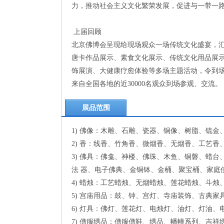
力，推动社会主义文化繁荣发展，促进与一带一
上届回顾
北京佛博会呈现给现场观众一场传统文化盛宴，
唐卡作品展示、素食文化展示、传统文化用品展
饰展演、大健康疗愈体验等多场主题活动，令到
来自全国各地的近30000名观众到场参观、交流。
展品范围
1) 佛像：木雕、石雕、瓷器、铜像、树脂、锍
2) 香：线香、竹角香、微烟香、无烟香、工艺
3) 佛具：佛龛、神楼、佛珠、木鱼、铜磐、蜡
法 器、电子佛典、金铜钵、金桶、聚宝桶、家庭
4) 蜡烛：工艺蜡烛、无烟蜡烛、莲花蜡烛、斗
5) 宫庙用品：鼓、钟、宫灯、寺庙装饰、古典家
6) 灯具：佛灯、莲花灯、电烛灯、油灯、灯油、
7) 僧服绣品：僧服僧鞋、绣品、幡幢系列、吉祥