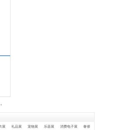
们。
衣展
礼品展
宠物展
乐器展
消费电子展
奢侈