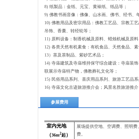
8) 纸製品：金纸、元宝、黄裱纸、纸品等；
9) 佛教书画音像：佛像、山水画、佛书、经书
10) 佛教用品及密宗用品：佛教工艺品、宗教工
吊饰、香囊、转经轮等；
11) 原料设备：制香机械及原料、蜡烛机械及
12) 各类天然有机素食：有机食品、天然食品
13）茶及茶制品、紫砂艺术品；
14) 寺庙建筑及寺庙维持保守综合建设：寺庙
联展示寺庙特产物，佛教葬礼文化等；
15) 民俗用品系列、喜庆用品系列、旅游工艺品
16) 寺庙文化古迹旅游推介会；风景名胜旅游
参展费用
室内光地
展场提供空地、空调费、照明费
2
费。
（
）
36m
起