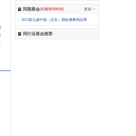
2024第十八届国际医疗器械设计与制造技术展览
会（Medtec China）
同期展会
(同展馆同时间)
更多>>
1
555-****0606
02-28日 报名参加了
2025第九届中国（北京）国际佛事用品博
2024第6届上海国际个人护理用品博览会（迎河
的
个护展 PCE）2024上海国际卫生护理用品展览会
同行业展会推荐
服
（PCE卫生品展上海站）
有
1
555-****0606
02-28日 报名参加了
2024第八届广东水展 广东国际水处理技术与设
备展览会 WATERTECH CHINA
(GUANGDONG)
1
555-****0606
02-28日 报名参加了
2024SIA第二十二届中国智能工厂展览会
2024SIA第二十二届上海国际工业自动化及机器
、
人展览会
1
555-****0606
02-28日 报名参加了
2024第19届中国新疆国际煤炭工业博览会
（ICME 新疆煤博会）
1
555-****0606
02-28日 报名参加了