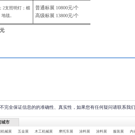
普通标展
10800
元
/
个
；
2
支照明灯；楣
高级标展
13800
元
/
个
；地毯。
元
不完全保证信息的的准确性、真实性，如果您有任何疑问请联系我
门城市
织机械展
五金展
木工机械展
摩托车展
涂料展
涂料展
服装展
内