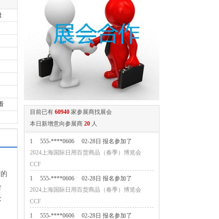
量
看
1
555-****0606
02-28日 报名参加了
目前已有
60940
家参展商找展会
2024上海国际日用百货商品（春季）博览会
本日新增意向参展商
20
人
CCF
1
555-****0606
02-28日 报名参加了
2024上海国际日用百货商品（春季）博览会
CCF
”的
1
555-****0606
02-28日 报名参加了
会
2024第五届西瓦国际木业（上海）展
术
1
555-****0606
02-28日 报名参加了