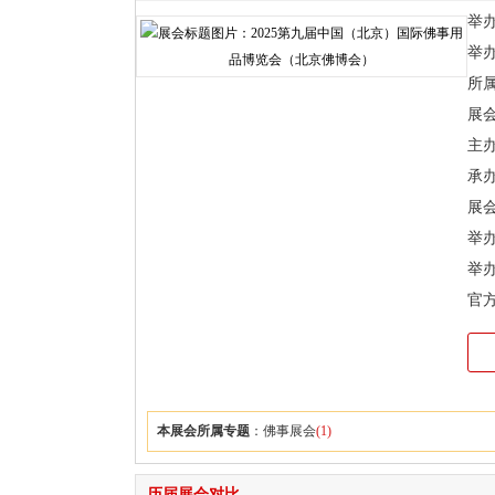
举办时
举
所
展
主
承
展会
举
举
官
本展会所属专题
：
佛事展会
(1)
历届展会对比