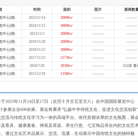
馆
时间
面积
照片
展商数
中心(朝..
2025/11/14
20000㎡
---------
---------
中心(朝..
2024/11/15
30000㎡
---------
---------
中心(朝..
2023/11/3
20000㎡
---------
---------
中心(朝..
2019/11/28
20000㎡
---------
---------
中心(朝..
2018/11/23
30000㎡
---------
---------
中心(朝..
2017/11/23
21730㎡
---------
---------
中心(朝..
2016/7/28
18366㎡
---------
432家
查
中心(朝..
2015/12/18
13580㎡
---------
---------
2025年11月14日至17日（农历十月廿五至廿八）在中国国际展览中心
预计参展企业600余家。展会将秉承“弘扬中华传统文化，促进文化交流创新
化交流与传统文化学习为一体的高端平台。依托首都浓厚的文化氛围，展
香及香具、健康素食、禅茶及茶器、养生疗愈、七宝饰品等在内的文化艺
会。通过文化艺术品展示、交流、流通，生动展示中国传统文化的独特魅