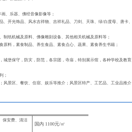
、年画、乐器、佛经音像影像等；
艺品、开光饰品、风水吉祥物、吉祥礼品、刀剑、天珠、绿/白度母、唐卡
原料、制纸机械及原料、佛像雕刻设备、其他相关机械及原料等；
、素食原料，素食制品、养生食品、素食点心、蔬果、素食养生书籍；
装饰，城堡保守，防灾，防范，各宗团，寺庙，特别展示馆，各种学校及教育
系列；
推介；风景区、餐饮、住宿、娱乐等推介；风景区特产、工艺品、工业品推介
、保安费、清洁
国内
1100
元
/
㎡