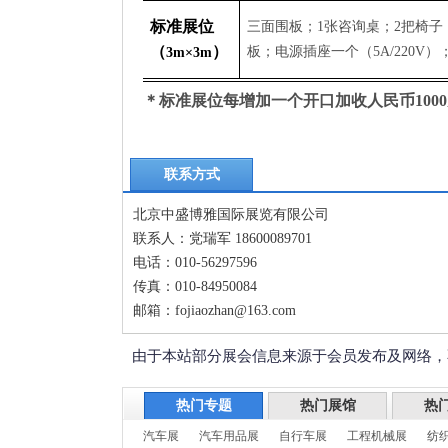
标准展位
三面围板；
1
张咨询桌；
2
把椅子
（
）
板；电源插座一个（
5A/220V
）
3m
×
3m
＊标准展位每增加一个开口加收人民币
1000
联系方式
北京中盛博雅国际展览有限公司
联系人：党瑞军 18600089701
电话：010-56297596
传真：010-84950084
邮箱：fojiaozhan@163.com
由于本站部分展会信息来源于会员发布及网络，
热门专题
热门展馆
热
汽车展
汽车用品展
自行车展
工程机械展
纺