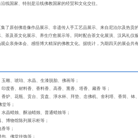
路沿线国家、特别是沿线佛教国家的经贸和文化交往。
汇集了原创佛造像作品展示、非遗传人手工艺品展示、来自尼泊尔及热贡
示、茶及茶文化展示、养生疗愈展示等。同时配合茶文化展演、汉风礼仪
场观众亲身体会、感悟博大精深的佛教文化。据统计，为期四天的展会共
金、玉雕、琥珀、水晶、生漆脱胎、佛画等；
香、印度香、材料香、香料香、高香、熏香、塔香、藏香 等；
台、香炉、花瓶、贡台、贡盘、淨水杯、拜垫、念佛机、舍利塔、香筒、钵
佛堂等；
烛、水晶蜡烛、酥油蜡烛、普通蜡烛等；
具、博物馆陈列展示柜等；
电香等；
绣包、佛堂挂饰等；