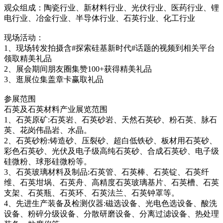
观众组成：陶瓷行业、新材料行业、光伏行业、医药行业、锂
电行业、冶金行业、半导体行业、石英行业、化工行业
现场活动：
1、现场转发拍摄含#探索硅基新时代#话题的视频到相关平台
领取精美礼品
2、展会期间朋友圈集赞100+获得精美礼品
3、逛展位集盖章卡赢取礼品
参展范围
石英及石英材料产业展览范围
1、石英原矿:石英岩、石英砂岩、天然石英砂、粉石英、脉石
英、花岗伟晶岩、水晶。
2、石英砂粉:铸造砂、压裂砂、超白低铁砂、板材用石英砂、
彩色石英砂、光伏及电子级高纯石英砂、合成石英砂、电子级
硅微粉、球形硅微粉等。
3、石英玻璃材料及制品:石英管、石英棒、石英锭、石英纤
维、石英坩埚、石英舟、高精度石英玻璃基片、石英槽、石英
支架、石英瓶、石英环、石英法兰、石英钟罩等。
4、先进生产装备及检测仪器:磁选设备、光电色选设备、酸洗
设备、粉碎分级设备、分散研磨设备、分离过滤设备、热处理