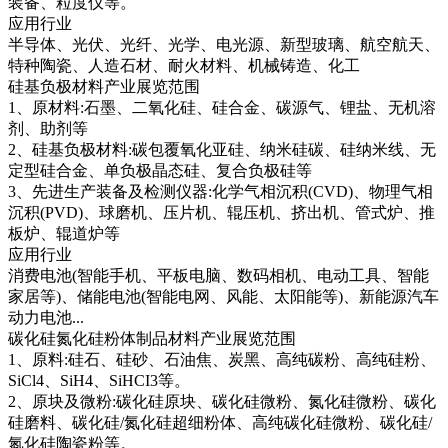
装备、粒度仪等。
应用行业
半导体、光伏、光纤、光学、电光源、新型玻璃、航空航天、
特种陶瓷、人造石材、耐火材料、机械铸造、化工
硅基负极材料产业展览范围
1、原材料:石墨、二氧化硅、硅合金、碳源气、锂盐、无机溶
剂、助剂等
2、硅基负极材料:碳包覆氧化亚硅、纳米硅碳、硅纳米线、无
定型硅合金、单负极晶态硅、复合负极硅等
3、先进生产装备及检测仪器:化学气相沉积(CVD)、物理气相
沉积(PVD)、球磨机、压片机、辊压机、挤出机、管式炉、推
板炉、辊道炉等
应用行业
消费电池(智能手机、平板电脑、数码相机、电动工具、智能
家居等)、储能电池(智能电网、风能、太阳能等)、新能源汽车
动力电池...
碳化硅氮化硅粉体制品材料产业展览范围
1、原料:硅石、硅砂、石油焦、炭黑、高纯碳粉、高纯硅粉、
SiCl4、SiH4、SiHCI3等。
2、原块及微粉:碳化硅原块、碳化硅微粉、氮化硅微粉、碳化
硅磨料、碳化硅/氮化硅超细粉体、高纯碳化硅微粉、碳化硅/
氮化硅陶瓷粉等。