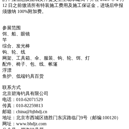
12 日之前缴清所有特装施工费用及施工保证金，进场后申报
须缴纳 100%附加费。
参展范围
饵、船、眼镜
竿
综合、发光棒
钩、轮、线
网架、工具箱、伞、服装、钩、轮、饵、灯
配件、椅子、包、线、帐篷
浮漂
鱼护、低端钓具百货
联系方式
北京碧海钓具有限公司
电话：010-62071529
传真：010-82259813
邮箱：china@bjbhdj.cn
地址：北京市西城区德胜门东滨路临门9号（邮编:100120）
网址：www.bhdjz.com