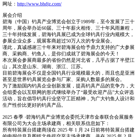
网址：
http://www.bhdjz.com/
展会介绍
碧海（中国）钓具产业博览会创立于1989年，至今发展了三十
周年，展会举办近60届。三十年薪火相传、三十年风雨兼程，
三十年持续发展，碧海钓具展已成为全球钓具行业内规模大，
参展企业众多，观展客商超过50万人次的专业展会。
谨此，真诚感谢三十年来对碧海展会给予鼎力支持的广大参展
商、采购商、钓鱼人，是你们成就了碧海展会的今天！
本次展会参展商最多的省份仍然是河北省，几乎占据了半壁江
山，其次是山东、湖南、浙江、江苏。
目前碧海展会不仅是全国钓具行业规模最大的，而且也是亚洲
甚至是世界钓具展览会参与厂家、采购人数最多的展会。
为了激励国内钓具企业创新发展，提高钓具产品的竞争力，大
会组委会以互联网的形式继续举办了“最受欢迎产品”大众评选
活动，旨在倡导钓具行业坚守工匠精神，为广大钓鱼人设计和
生产性价比更好的钓具产品。
2025 春季 ·碧海钓具产业博览会委托天津市金泰联合会展服务
有限公司为大会主场承建商，相关联系信息如下：
所有特装展台搭建商须在 2025 年 1 月 24 日前将特装展台搭建
的申报信息及图纸文件提交至主场承建商，并在 2025 年 2 月