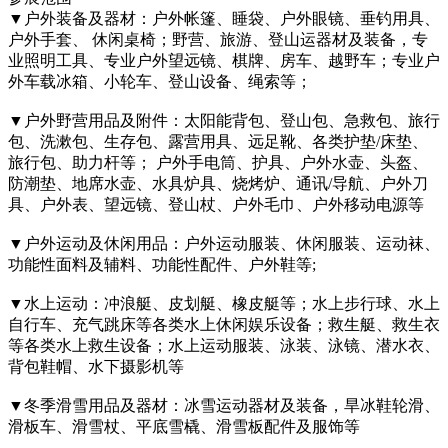
▼户外装备及器材：户外帐篷、睡袋、户外眼镜、垂钓用具、
户外手套、 休闲桌椅；野营、旅游、登山运器材及装备，专
业照明工具、专业户外望远镜、棋牌、房车、越野车；专业户
外车载冰箱、小轮车、登山设备、绳索等；
▼户外野营用品及附件：太阳能背包、登山包、急救包、旅行
包、洗漱包、生存包、露营用具、远足靴、各类护垫/床垫、
旅行包、助力杆等； 户外手电筒、护具、户外水壶、头盔、
防潮垫、地席水壶、水具炉具、烧烤炉、通讯/导航、户外刀
具、户外表、望远镜、登山杖、户外毛巾、户外移动电源等
▼户外运动及休闲用品：户外运动服装、休闲服装、运动袜、
功能性面料及辅料、功能性配件、户外鞋等;
▼水上运动：冲浪艇、皮划艇、橡皮艇等；水上步行球、水上
自行车、充气跳床等各类水上休闲娱乐设备；救生艇、救生衣
等各类水上救生设备；水上运动服装、泳装、泳镜、潜水衣、
背包鞋帽、水下摄影机等
▼冬季滑雪用品及器材：冰雪运动器材及装备，旱冰鞋轮滑、
滑板车、滑雪杖、平底雪橇、滑雪板配件及服饰等