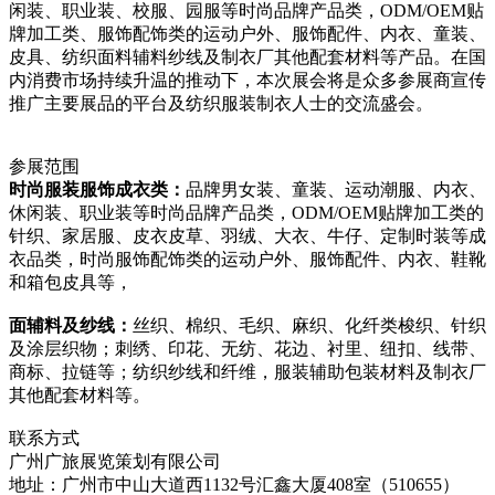
闲装、职业装、校服、园服等时尚品牌产品类，ODM/OEM贴
牌加工类、服饰配饰类的运动户外、服饰配件、内衣、童装、
皮具、纺织面料辅料纱线及制衣厂其他配套材料等产品。在国
内消费市场持续升温的推动下，本次展会将是众多参展商宣传
推广主要展品的平台及纺织服装制衣人士的交流盛会。
参展范围
时尚服装服饰成衣类：
品牌男女装、童装、运动潮服、内衣、
休闲装、职业装等时尚品牌产品类，ODM/OEM贴牌加工类的
针织、家居服、皮衣皮草、羽绒、大衣、牛仔、定制时装等成
衣品类，时尚服饰配饰类的运动户外、服饰配件、内衣、鞋靴
和箱包皮具等，
面辅料及纱线：
丝织、棉织、毛织、麻织、化纤类梭织、针织
及涂层织物；刺绣、印花、无纺、花边、衬里、纽扣、线带、
商标、拉链等；纺织纱线和纤维，服装辅助包装材料及制衣厂
其他配套材料等。
联系方式
广州广旅展览策划有限公司
地址：广州市中山大道西1132号汇鑫大厦408室（510655）