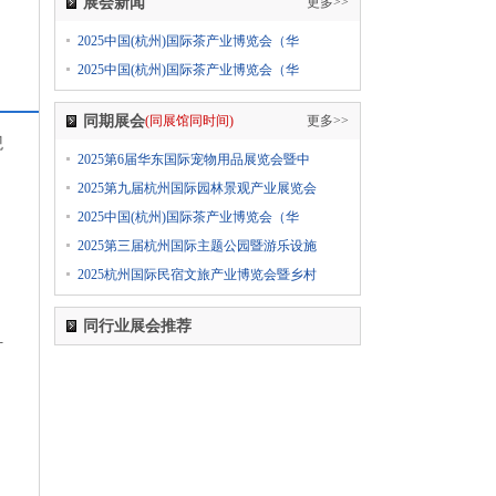
展会新闻
更多>>
1
555-****0606
02-28日 报名参加了
2025中国(杭州)国际茶产业博览会（华
2024中国国际纺织面料及辅料（春夏）博览会
2025中国(杭州)国际茶产业博览会（华
1
555-****0606
02-28日 报名参加了
2024上海国际日用百货商品（春季）博览会
同期展会
(同展馆同时间)
更多>>
CCF
观
2025第6届华东国际宠物用品展览会暨中
1
555-****0606
02-28日 报名参加了
2024上海国际日用百货商品（春季）博览会
2025第九届杭州国际园林景观产业展览会
CCF
2025中国(杭州)国际茶产业博览会（华
1
555-****0606
02-28日 报名参加了
2025第三届杭州国际主题公园暨游乐设施
2024上海国际日用百货商品（春季）博览会
2025杭州国际民宿文旅产业博览会暨乡村
CCF
同行业展会推荐
1
555-****0606
02-28日 报名参加了
叶
2024第五届西瓦国际木业（上海）展
1
555-****0606
02-28日 报名参加了
2024第十八届国际医疗器械设计与制造技术展览
会（Medtec China）
1
555-****0606
02-28日 报名参加了