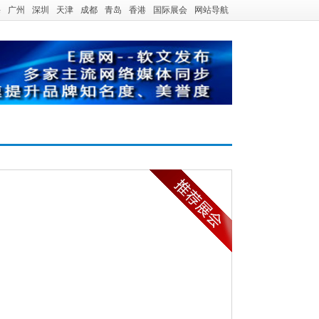
海
广州
深圳
天津
成都
青岛
香港
国际展会
网站导航