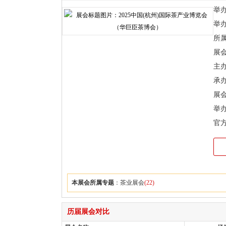
举办时
举
所
展
主
承
展会
举
官
本展会所属专题
：
茶业展会
(22)
历届展会对比