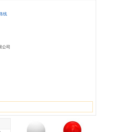
路线
限公司