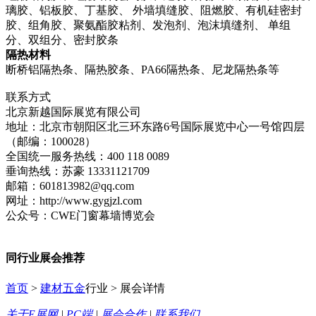
璃胶、铝板胶、丁基胶、 外墙填缝胶、阻燃胶、有机硅密封
胶、组角胶、聚氨酯胶粘剂、发泡剂、泡沫填缝剂、 单组
分、双组分、密封胶条
隔热材料
断桥铝隔热条、隔热胶条、PA66隔热条、尼龙隔热条等
联系方式
北京新越国际展览有限公司
地址：北京市朝阳区北三环东路6号国际展览中心一号馆四层
（邮编：100028）
全国统一服务热线：400 118 0089
垂询热线：苏豪 13331121709
邮箱：601813982@qq.com
网址：http://www.gygjzl.com
公众号：CWE门窗幕墙博览会
同行业展会推荐
首页
>
建材五金
行业 > 展会详情
关于E展网
|
PC端
|
展会合作
|
联系我们