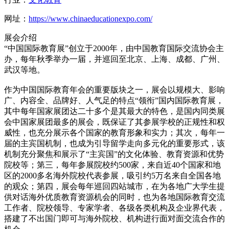
网址：
https://www.chinaeducationexpo.com/
展会介绍
“中国国际教育展”创立于2000年，由中国教育国际交流协会主
办，每年秋季举办一届，并巡回至北京、上海、成都、广州、
武汉等地。
作为中国国际教育年会的重要版块之一，展会以规模大、影响
广、内容全、品牌好、人气足的特点“领衔”国内国际教育展，
其中每年国家展团达二十多个是其最大的特色，是国内同类展
会中国家展团最多的展会，既保证了其参展学校的正规性和权
威性，也充分展示各个国家的教育形象和实力；其次，每年一
届的主宾国机制，也成为引导留学走向多元化的重要形式，该
机制充分聚焦和展示了“主宾国”的文化体验、教育资源和优势
院校等；第三，每年参展院校约500家，来自近40个国家和地
区的2000多名海外院校代表参展，吸引约5万名来自全国各地
的观众；第四，展会每年巡回四站城市，在为各地广大学生提
供对话海外优质教育资源机会的同时，也为各地国际教育交流
工作者、院校领导、专家学者、各级各类机构及企业界代表，
搭建了不出国门即可与海外院校、机构进行面对面交流合作的