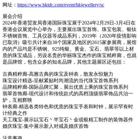
网址：
https://www.hktdc.com/event/hkjewellery/sc
展会介绍
2024年香港贸发局香港国际珠宝展于2024年2月29日-3月4日在
香港会议展览中心举办，主要展出珠宝首饰、珠宝包装、银钛
不锈钢首饰、工具仪器等成品系列，2019年（2020年疫情影响
已取消）吸引共计来自38个国家及地区的2615家参展商，展馆
内的产品均是不锈钢、925纯银、黄金、宝石、翡翠等以上材
质的珠宝成品，另设名贵的华丽珠宝杰作的珠宝精粹廊，也就
是品牌馆，包含众多的知名品牌，其他主题展区还包括：
古典精粹廊-高雅古典的珠宝及钟表，散发永恒魅力
珠宝设计精选-呈献紧贴时尚潮流的当代珠宝首饰系列
品牌精粹廊-国际品牌汇聚，展出优质上乘的珠宝首饰系列
翡翠首饰廊-现代设计和传统款式的高档顶级翡翠饰品共治一
炉，互相辉映
钟表廊-精选各类特色和优质的珠宝手表和时钟，展示罕有时
计经典之作
天工瑰宝-展示以宝石丶半宝石丶金或银精工制作的装饰器件
婚庆珠宝-集中展示新人对戒及婚庆首饰
注意事项