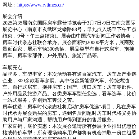
网址：
https://www.rvtimes.cn/
展会介绍
2025第35届南京国际房车露营博览会于3月7日-9日在南京国际
展览中心（南京市玄武区龙蟠路88号，早九点入场至下午五点
结束，9号下午三点结束)。展会由中国汽车新闻工作者协会，
房车时代杂志社联合承办。展会面积约20000平方米，展商数
量近百家，展示车辆300余辆。展品类型有自行式房车、拖挂
房车、房车零部件、户外用品、旅游产品等。
车展亮点
品牌多，车型丰富：本次活动将有逾百家汽车、房车及产业链
企业，300余款新车参展。其中包含新能源汽车、传统燃油
车、自行式房车、拖挂房车；国产、进口房车；房车零部件、
户外用品及旅游产品。各类房车车型任您选，看车选车，比价
一站式服务，告别购车奔波之苦。
房车优选：房车时代杂志社将启动“房车优选”项目，凡在房车
时代承办展会购买的房车，遇到售后问题时房车时代将义务协
助用户与厂家沟通，帮助用户得到更好的售后服务。
厂家直销，底价实惠：本次展会邀请所有参展企业推出优惠价
格或特价车型；所有现场购车用户都将有机会抽取一份由组委