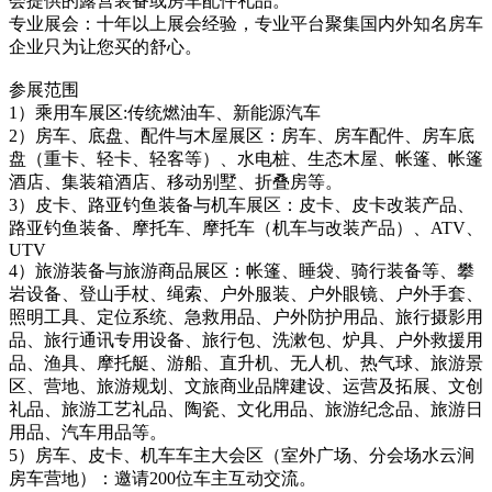
会提供的露营装备或房车配件礼品。
专业展会：十年以上展会经验，专业平台聚集国内外知名房车
企业只为让您买的舒心。
参展范围
1）乘用车展区:传统燃油车、新能源汽车
2）房车、底盘、配件与木屋展区：房车、房车配件、房车底
盘（重卡、轻卡、轻客等）、水电桩、生态木屋、帐篷、帐篷
酒店、集装箱酒店、移动别墅、折叠房等。
3）皮卡、路亚钓鱼装备与机车展区：皮卡、皮卡改装产品、
路亚钓鱼装备、摩托车、摩托车（机车与改装产品）、ATV、
UTV
4）旅游装备与旅游商品展区：帐篷、睡袋、骑行装备等、攀
岩设备、登山手杖、绳索、户外服装、户外眼镜、户外手套、
照明工具、定位系统、急救用品、户外防护用品、旅行摄影用
品、旅行通讯专用设备、旅行包、洗漱包、炉具、户外救援用
品、渔具、摩托艇、游船、直升机、无人机、热气球、旅游景
区、营地、旅游规划、文旅商业品牌建设、运营及拓展、文创
礼品、旅游工艺礼品、陶瓷、文化用品、旅游纪念品、旅游日
用品、汽车用品等。
5）房车、皮卡、机车车主大会区（室外广场、分会场水云涧
房车营地）：邀请200位车主互动交流。