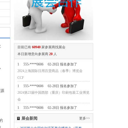
数
目前已有
60940
家参展商找展会
本日新增意向参展商
20
人
1
555-****0606
02-28日 报名参加了
办
2024上海国际日用百货商品（春季）博览会
CCF
1
555-****0606
02-28日 报名参加了
资源
2024第23届中国西部（重庆）印刷包装工业博览
会
1
555-****0606
02-28日 报名参加了
2024第七届中国无人零售大会
展会新闻
更多>>
的
1
555-****0606
02-28日 报名参加了
国