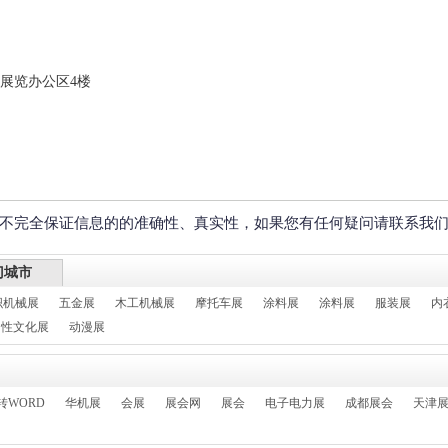
展览办公区4楼
不完全保证信息的的准确性、真实性，如果您有任何疑问请联系我
门城市
织机械展
五金展
木工机械展
摩托车展
涂料展
涂料展
服装展
内
性文化展
动漫展
转WORD
华机展
会展
展会网
展会
电子电力展
成都展会
天津