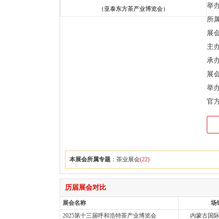
举
所
展
主
承
展会
举
官
本展会所属专题
：
茶业展会
(22)
历届展会对比
展会名称
场
2025第十三届呼和浩特茶产业博览会
内蒙古国