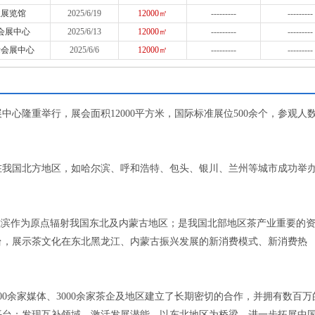
业展览馆
2025/6/19
12000㎡
---------
---------
会展中心
2025/6/13
12000㎡
---------
---------
际会展中心
2025/6/6
12000㎡
---------
---------
中心隆重举行，展会面积12000平方米，国际标准展位500余个，参观人
已在我国北方地区，如哈尔滨、呼和浩特、包头、银川、兰州等城市成功举
尔滨作为原点辐射我国东北及内蒙古地区；是我国北部地区茶产业重要的
台，展示茶文化在东北黑龙江、内蒙古振兴发展的新消费模式、新消费热
0余家媒体、3000余家茶企及地区建立了长期密切的合作，并拥有数百万
平台；发现互补领域，激活发展潜能，以东北地区为桥梁，进一步拓展中