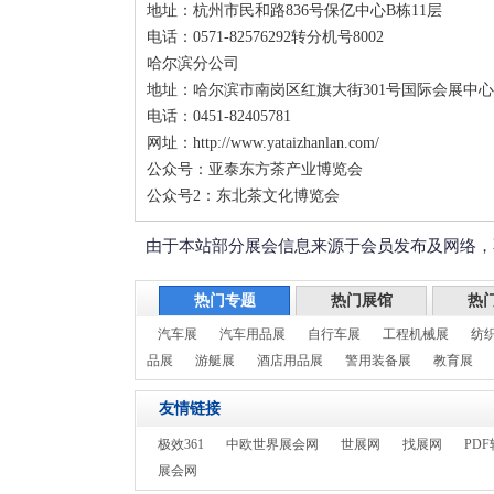
地址：杭州市民和路836号保亿中心B栋11层
电话：0571-82576292转分机号8002
哈尔滨分公司
地址：哈尔滨市南岗区红旗大街301号国际会展中心
电话：0451-82405781
网址：http://www.yataizhanlan.com/
公众号：亚泰东方茶产业博览会
公众号2：东北茶文化博览会
由于本站部分展会信息来源于会员发布及网络，
热门专题
热门展馆
热
汽车展
汽车用品展
自行车展
工程机械展
纺
品展
游艇展
酒店用品展
警用装备展
教育展
友情链接
极效361
中欧世界展会网
世展网
找展网
PDF
展会网