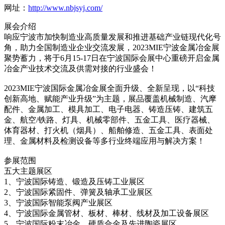
网址：
http://www.nbjsyj.com/
展会介绍
响应宁波市加快制造业高质量发展和推进基础产业链现代化号
角，助力全国制造业企业交流发展，2023MIE宁波金属冶金展
聚势蓄力，将于6月15-17日在宁波国际会展中心重磅开启金属
冶金产业技术交流及供需对接的行业盛会！
2023MIE宁波国际金属冶金展全面升级、全新呈现，以“科技
创新高地、赋能产业升级”为主题，展品覆盖机械制造、汽摩
配件、金属加工、模具加工、电子电器、铸造压铸、建筑五
金、航空/铁路、灯具、机械零部件、五金工具、医疗器械、
体育器材、打火机（烟具）、船舶修造、五金工具、表面处
理、金属材料及检测设备等多行业终端应用与解决方案！
参展范围
五大主题展区
1、宁波国际铸造、锻造及压铸工业展区
2、宁波国际紧固件、弹簧及轴承工业展区
3、宁波国际智能泵阀产业展区
4、宁波国际金属管材、板材、棒材、线材及加工设备展区
5、宁波国际粉末冶金、硬质合金及先进陶瓷展区