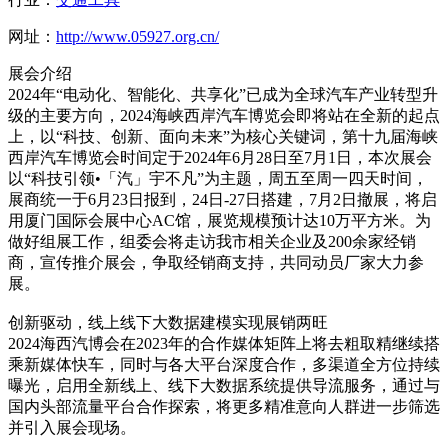
网址：
http://www.05927.org.cn/
展会介绍
2024年“电动化、智能化、共享化”已成为全球汽车产业转型升
级的主要方向，2024海峡西岸汽车博览会即将站在全新的起点
上，以“科技、创新、面向未来”为核心关键词，第十九届海峡
西岸汽车博览会时间定于2024年6月28日至7月1日，本次展会
以“科技引领•「汽」宇不凡”为主题，周五至周一四天时间，
展商统一于6月23日报到，24日-27日搭建，7月2日撤展，将启
用厦门国际会展中心AC馆，展览规模预计达10万平方米。为
做好组展工作，组委会将走访我市相关企业及200余家经销
商，宣传推介展会，争取经销商支持，共同动员厂家大力参
展。
创新驱动，线上线下大数据建模实现展销两旺
2024海西汽博会在2023年的合作媒体矩阵上将去粗取精继续搭
乘新媒体快车，同时与各大平台深度合作，多渠道全方位持续
曝光，启用全新线上、线下大数据系统提供导流服务，通过与
国内头部流量平台合作探索，将更多精准意向人群进一步筛选
并引入展会现场。