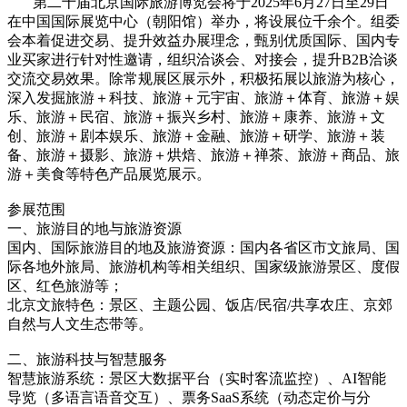
第二十届北京国际旅游博览会将于2025年6月27日至29日
在中国国际展览中心（朝阳馆）举办，将设展位千余个。组委
会本着促进交易、提升效益办展理念，甄别优质国际、国内专
业买家进行针对性邀请，组织洽谈会、对接会，提升B2B洽谈
交流交易效果。除常规展区展示外，积极拓展以旅游为核心，
深入发掘旅游＋科技、旅游＋元宇宙、旅游＋体育、旅游＋娱
乐、旅游＋民宿、旅游＋振兴乡村、旅游＋康养、旅游＋文
创、旅游＋剧本娱乐、旅游＋金融、旅游＋研学、旅游＋装
备、旅游＋摄影、旅游＋烘焙、旅游＋禅茶、旅游＋商品、旅
游＋美食等特色产品展览展示。
参展范围
一、旅游目的地与旅游资源
国内、国际旅游目的地及旅游资源：国内各省区市文旅局、国
际各地外旅局、旅游机构等相关组织、国家级旅游景区、度假
区、红色旅游等；
北京文旅特色：景区、主题公园、饭店/民宿/共享农庄、京郊
自然与人文生态带等。
二、旅游科技与智慧服务
智慧旅游系统：景区大数据平台（实时客流监控）、AI智能
导览（多语言语音交互）、票务SaaS系统（动态定价与分