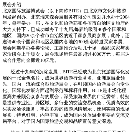
展会介绍
北京国际旅游博览会（以下简称BITE）由北京市文化和旅游
局发起创办、北京瑞来森会展服务有限公司策划并承办于2004
年，每年举办一届，在文化和旅游部和各省市自治区文旅厅的
大力支持下，已成功举办了十九届,每届均吸引40多个国家和
地区、国内20余个省市自治区的近千家参展商参展，此外，还
邀请40余个国家和地区及国内各地的300余名特邀买家参展。
展会同期举办各类论坛、主题推介活动几十场，组织买家与卖
家洽谈会上千场次，展会现场销售最高超过4000万元，每届达
成合作意向金额近10亿元。
经过十九年的沉淀发展，BITE已经成为北京旅游国际化发
展的一张金色名片，成为世界旅游行业著名、亚洲旅游业领
先、国内一流的综合型旅游展会，在引领国内旅游展会向专业
化、国际化发展方面起到示范和标杆作用。BITE是市场化程
度高并兼顾公众参与的展会，深受旅游业界的广泛赞誉，特别
是提供专业性、跨区域、多行业的交流交易机会，优质高效的
买卖家洽谈服务，丰富多彩的旅游风情展示，便利实惠的现场
展卖，特色鲜明、内容丰富，成为国内外旅游业重要的交流交
易平台，对于国内国际旅游交易和品牌宣传意义深远。