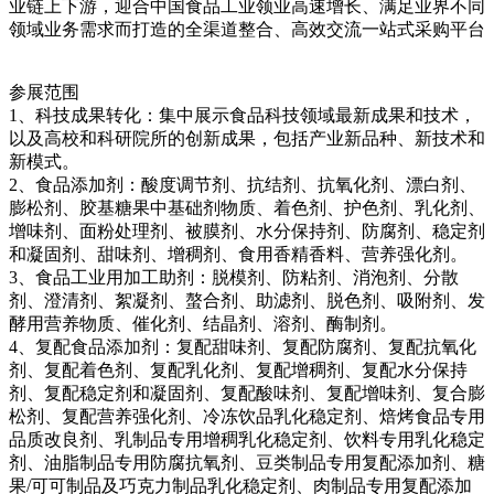
业链上下游，迎合中国食品工业领业高速增长、满足业界不同
领域业务需求而打造的全渠道整合、高效交流一站式采购平台
参展范围
1、科技成果转化：集中展示食品科技领域最新成果和技术，
以及高校和科研院所的创新成果，包括产业新品种、新技术和
新模式。‌
2、食品添加剂：酸度调节剂、抗结剂、抗氧化剂、漂白剂、
膨松剂、胶基糖果中基础剂物质、着色剂、护色剂、乳化剂、
增味剂、面粉处理剂、被膜剂、水分保持剂、防腐剂、稳定剂
和凝固剂、甜味剂、增稠剂、食用香精香料、营养强化剂。
3、食品工业用加工助剂：脱模剂、防粘剂、消泡剂、分散
剂、澄清剂、絮凝剂、螯合剂、助滤剂、脱色剂、吸附剂、发
酵用营养物质、催化剂、结晶剂、溶剂、酶制剂。
4、复配食品添加剂：复配甜味剂、复配防腐剂、复配抗氧化
剂、复配着色剂、复配乳化剂、复配增稠剂、复配水分保持
剂、复配稳定剂和凝固剂、复配酸味剂、复配增味剂、复合膨
松剂、复配营养强化剂、冷冻饮品乳化稳定剂、焙烤食品专用
品质改良剂、乳制品专用增稠乳化稳定剂、饮料专用乳化稳定
剂、油脂制品专用防腐抗氧剂、豆类制品专用复配添加剂、糖
果/可可制品及巧克力制品乳化稳定剂、肉制品专用复配添加