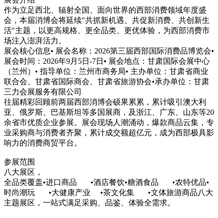
作为立足西北、辐射全国、面向世界的西部消费领域年度盛
会，本届消博会将延续"共抓新机遇、共促新消费、共创新生
活"主题，以更高规格、更全品类、更优体验，为西部消费市
场注入澎湃活力。
展会核心信息• 展会名称：2026第三届西部国际消费品博览会•
展会时间：2026年9月5日-7日• 展会地点：甘肃国际会展中心
（兰州）• 指导单位：兰州市商务局• 主办单位：甘肃省商业
联合会、甘肃省国际商会、甘肃省旅游协会•承办单位：甘肃
三力会展服务有限公司
往届精彩回顾前两届西部消博会硕果累累，累计吸引澳大利
亚、俄罗斯、巴基斯坦等多国展商，及浙江、广东、山东等20
余省市优质企业参展。展会现场人潮涌动，爆款商品云集，专
业采购商与消费者齐聚，累计成交额超亿元，成为西部极具影
响力的消费商贸平台。
参展范围
八大展区，
全品类覆盖•进口商品 •酒店餐饮•糖酒食品 •农特优品•
时尚潮玩 •大健康产业 •茶文化集 •文体旅游商品八大
主题展区，一站式满足采购、品鉴、体验全需求。