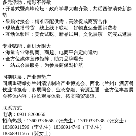
多元活动，精彩不停歇
• 开幕式暨高峰论坛：政商学界大咖齐聚，共话西部消费新趋
势
• 采购对接会：精准匹配供需，高效促成商贸合作
• 现场直播带货：线上线下联动，好物直达全国消费者
• 互动体验区：美食试吃、新品试用、文化展演，沉浸式逛展
专业赋能，商机无限大
• 海量专业采购商、商超、电商平台定向邀约
• 全方位媒体宣传矩阵，助力品牌曝光
• 一站式会展服务，为参展商保驾护航
同期联展，产业聚势广
同期重磅举办兰州清洁制冷产业博览会、西北（兰州）酒店餐
饮业博览会，多展同台、业态交融、资源互通，全方位丰富展
会整体内容，拉长观展体验、拓宽商贸渠道。
联系方式
电话：0931-8260666
招商热线：13609333658（张先生）13919333338（张女士）
18368911596（李先生）18368914746（丁先生）
18368911565（裴女士）