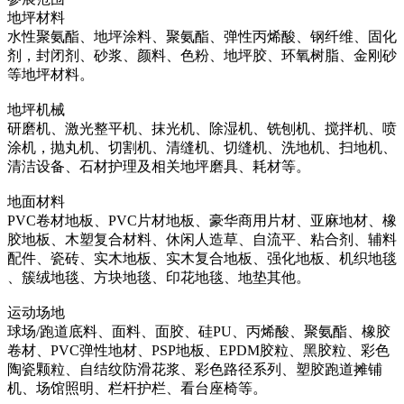
地坪材料
水性聚氨酯、地坪涂料、聚氨酯、弹性丙烯酸、钢纤维、固化
剂，封闭剂、砂浆、颜料、色粉、地坪胶、环氧树脂、金刚砂
等地坪材料。
地坪机械
研磨机、激光整平机、抹光机、除湿机、铣刨机、搅拌机、喷
涂机，抛丸机、切割机、清缝机、切缝机、洗地机、扫地机、
清洁设备、石材护理及相关地坪磨具、耗材等。
地面材料
PVC卷材地板、PVC片材地板、豪华商用片材、亚麻地材、橡
胶地板、木塑复合材料、休闲人造草、自流平、粘合剂、辅料
配件、瓷砖、实木地板、实木复合地板、强化地板、机织地毯
、簇绒地毯、方块地毯、印花地毯、地垫其他。
运动场地
球场/跑道底料、面料、面胶、硅PU、丙烯酸、聚氨酯、橡胶
卷材、PVC弹性地材、PSP地板、EPDM胶粒、黑胶粒、彩色
陶瓷颗粒、自结纹防滑花浆、彩色路径系列、塑胶跑道摊铺
机、场馆照明、栏杆护栏、看台座椅等。