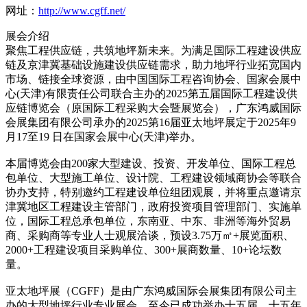
网址：
http://www.cgff.net/
展会介绍
聚焦工程供应链，共筑地坪新未来。为满足国际工程建设供应
链及京津冀基础设施建设供应链需求，助力地坪行业拓宽国内
市场、链接全球资源，由中国国际工程咨询协会、国家会展中
心(天津)有限责任公司联合主办的2025第五届国际工程建设供
应链博览会（原国际工程采购大会暨展览会），广东鸿威国际
会展集团有限公司承办的2025第16届亚太地坪展定于2025年9
月17至19 日在国家会展中心(天津)举办。
本届博览会由200家大型建设、投资、开发单位、国际工程总
包单位、大型施工单位、设计院、工程建设领域商协会等联合
协办支持，特别邀约工程建设单位组团观展，并将重点邀请京
津冀地区工程建设主管部门，政府投资项目管理部门、实施单
位，国际工程总承包单位，东南亚、中东、非洲等海外贸易
商、采购商等专业人士观展洽谈，预设3.75万㎡+展览面积、
2000+工程建设项目采购单位、300+展商数量、10+论坛数
量。
亚太地坪展（CGFF）是由广东鸿威国际会展集团有限公司主
办的大型地坪行业专业展会，至今已成功举办十五届。十五年