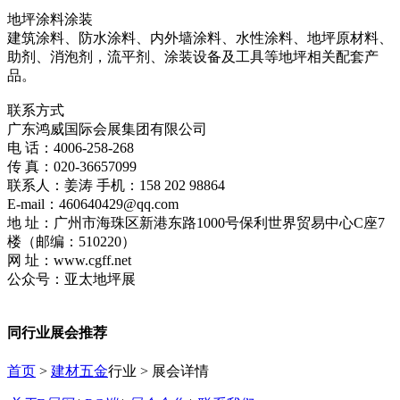
地坪涂料涂装
建筑涂料、防水涂料、内外墙涂料、水性涂料、地坪原材料、
助剂、消泡剂，流平剂、涂装设备及工具等地坪相关配套产
品。
联系方式
广东鸿威国际会展集团有限公司
电 话：4006-258-268
传 真：020-36657099
联系人：姜涛 手机：158 202 98864
E-mail：460640429@qq.com
地 址：广州市海珠区新港东路1000号保利世界贸易中心C座7
楼（邮编：510220）
网 址：www.cgff.net
公众号：亚太地坪展
同行业展会推荐
首页
>
建材五金
行业 > 展会详情