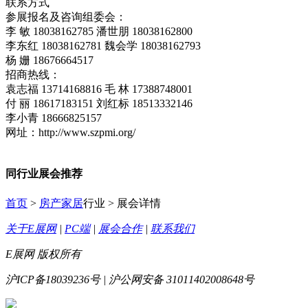
联系方式
参展报名及咨询组委会：
李 敏 18038162785 潘世朋 18038162800
李东红 18038162781 魏会学 18038162793
杨 姗 18676664517
招商热线：
袁志福 13714168816 毛 林 17388748001
付 丽 18617183151 刘红标 18513332146
李小青 18666825157
网址：http://www.szpmi.org/
同行业展会推荐
首页
>
房产家居
行业 > 展会详情
关于E展网
|
PC端
|
展会合作
|
联系我们
E展网 版权所有
沪ICP备18039236号 | 沪公网安备 31011402008648号